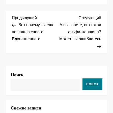
Н
Предыдущая
След
Предыдущий
Следующий
запись
запис
Вот почему ты еще
А вы знаете, кто такая
а
не нашла своего
альфа-женщина?
Единственного
Может вы ошибаетесь
в
и
г
а
Поиск
ц
ПОИСК
и
я
Свежие записи