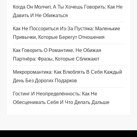
п
Когда Он Молчит, А Ты Хочешь Говорить: Как Не
Давить И Не Обижаться
о
Как Не Поссориться Из‑за Пустяка: Маленькие
з
Привычки, Которые Берегут Отношения
а
Как Говорить О Романтике, Не Обижая
п
Партнёра: Фразы, Которые Сближают
Микроромантика: Как Влюблять В Себя Каждый
и
День Без Дорогих Подарков
с
Гостинг И Неопределённость: Как Не
я
Обесценивать Себя И Что Делать Дальше
м