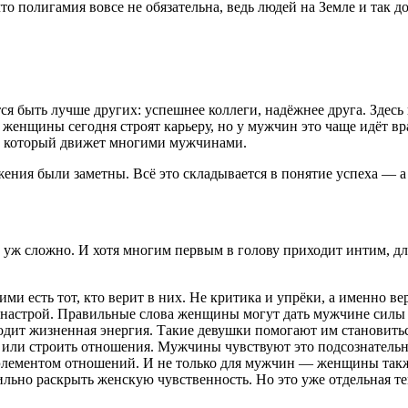
о полигамия вовсе не обязательна, ведь людей на Земле и так д
ся быть лучше других: успешнее коллеги, надёжнее друга. Здесь
и женщины сегодня строят карьеру, но у мужчин это чаще идёт вр
, который движет многими мужчинами.
ения были заметны. Всё это складывается в понятие успеха — а 
к уж сложно. И хотя многим первым в голову приходит интим, для
ми есть тот, кто верит в них. Не критика и упрёки, а именно 
 настрой. Правильные слова женщины могут дать мужчине силы 
дит жизненная энергия. Такие девушки помогают им становитьс
 или строить отношения. Мужчины чувствуют это подсознательн
элементом отношений. И не только для мужчин — женщины также
ильно раскрыть женскую чувственность. Но это уже отдельная те