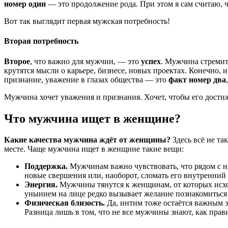
номер один
— это продолжение рода. При этом я сам считаю, чт
Вот так выглядит первая мужская потребность!
Вторая потребность
Второе
, что важно для мужчин, — это
успех
. Мужчина стремит
крутятся мысли о карьере, бизнесе, новых проектах. Конечно, 
признание, уважение в глазах общества — это
факт номер два
Мужчина хочет уважения и признания. Хочет, чтобы его достиж
Что мужчина ищет в женщине?
Какие качества мужчина ждёт от женщины?
Здесь всё не та
месте. Чаще мужчина ищет в женщине такие вещи:
Поддержка.
Мужчинам важно чувствовать, что рядом с ни
новые свершения или, наоборот, сломать его внутренний
Энергия.
Мужчины тянутся к женщинам, от которых исхо
унынием на лице редко вызывает желание познакомиться
Физическая близость.
Да, интим тоже остаётся важным 
Разница лишь в том, что не все мужчины знают, как прав