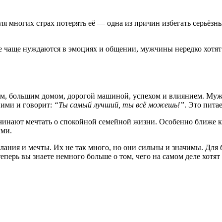
Для многих страх потерять её — одна из причин избегать серьёз
ые чаще нуждаются в эмоциях и общении, мужчины нередко хотят
вом, большим домом, дорогой машиной, успехом и влиянием. Му
 ими и говорит:
“Ты самый лучший, ты всё можешь!”
. Это пита
нают мечтать о спокойной семейной жизни. Особенно ближе к 4
ими.
ания и мечты. Их не так много, но они сильны и значимы. Для
перь вы знаете немного больше о том, чего на самом деле хотя