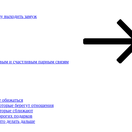
чу выходить замуж
ровым и счастливым парным связям
е обижаться
которые берегут отношения
которые сближают
орогих подарков
что делать дальше