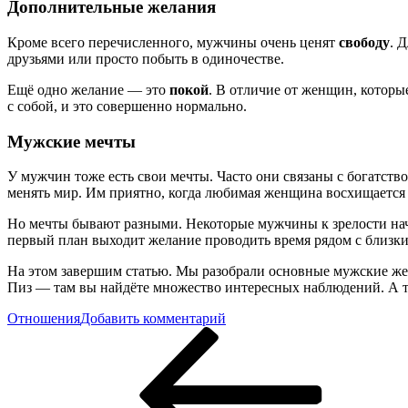
Дополнительные желания
Кроме всего перечисленного, мужчины очень ценят
свободу
. 
друзьями или просто побыть в одиночестве.
Ещё одно желание — это
покой
. В отличие от женщин, котор
с собой, и это совершенно нормально.
Мужские мечты
У мужчин тоже есть свои мечты. Часто они связаны с богатст
менять мир. Им приятно, когда любимая женщина восхищается
Но мечты бывают разными. Некоторые мужчины к зрелости начи
первый план выходит желание проводить время рядом с близк
На этом завершим статью. Мы разобрали основные мужские жел
Пиз — там вы найдёте множество интересных наблюдений. А те
к
Отношения
Добавить комментарий
Навигация
Предыдущая
Чего
запись
хотят
по
мужчины?
записям
О
чём