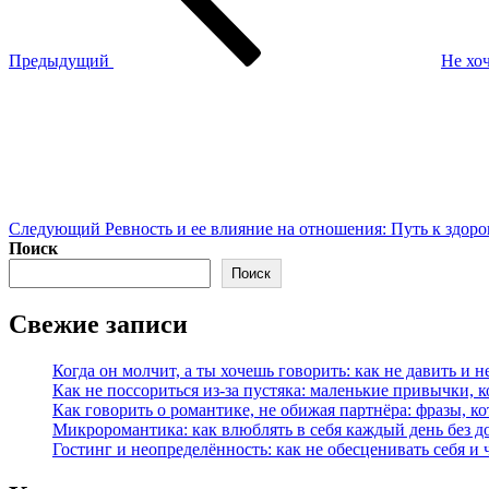
мужчины
мечтают?
Предыдущий
Не хо
Следующая
запись
Следующий
Ревность и ее влияние на отношения: Путь к здо
Поиск
Поиск
Свежие записи
Когда он молчит, а ты хочешь говорить: как не давить и н
Как не поссориться из‑за пустяка: маленькие привычки, 
Как говорить о романтике, не обижая партнёра: фразы, 
Микроромантика: как влюблять в себя каждый день без д
Гостинг и неопределённость: как не обесценивать себя и 