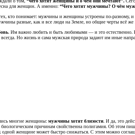
ждали о том,
“чего хотят женщины и о чём они мечтают”.
Сего
ресна для женщин. А именно:
“Чего хотят мужчины? О чём му
тех, кто понимает: мужчины и женщины устроены по-разному, и 
жчины разные, как и все люди на Земле, но общие черты всё же
овь
. Им важно любить и быть любимыми — и это естественно. 
ть всегда. Но жизнь и сама мужская природа задают им иные нап
вались многие женщины:
мужчины хотят близости
. И да, это де
 биологическим причинам свойственна полигамия. Об этом пише
с к одной женщине может быстро снижаться. С этим можно соглаш