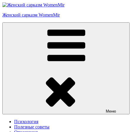
Перейти
к
Женский сарказм WomenMir
содержимому
Меню
Психология
Полезные советы