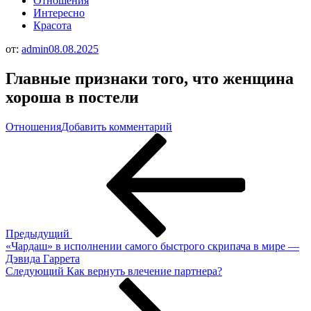
Отношения
Интересно
Красота
от:
admin
08.08.2025
Главные признаки того, что женщина
хороша в постели
к
Отношения
Добавить комментарий
Навигация
Предыдущая
Главные
запись
признаки
по
того,
записям
что
женщина
хороша
в
постели
Предыдущий
«Чардаш» в исполнении самого быстрого скрипача в мире —
Дэвида Гаррета
Следующая
Следующий
Как вернуть влечение партнера?
запись