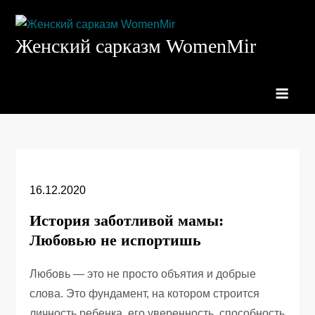
Перейти
к
Женский сарказм WomenMir
содержимому
16.12.2020
История заботливой мамы:
Любовью не испортишь
Любовь — это не просто объятия и добрые
слова. Это фундамент, на котором строится
личность ребенка, его уверенность, способность