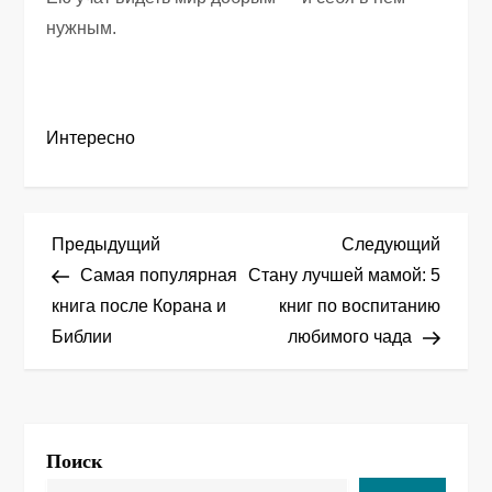
нужным.
Интересно
Н
Предыдущая
След
Предыдущий
Следующий
запись
запис
Самая популярная
Стану лучшей мамой: 5
а
книга после Корана и
книг по воспитанию
Библии
любимого чада
в
и
г
Поиск