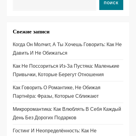
а
ПОИСК
ц
и
Свежие записи
я
Когда Он Молчит, А Ты Хочешь Говорить: Как Не
п
Давить И Не Обижаться
о
Как Не Поссориться Из‑за Пустяка: Маленькие
Привычки, Которые Берегут Отношения
з
Как Говорить О Романтике, Не Обижая
а
Партнёра: Фразы, Которые Сближают
п
Микроромантика: Как Влюблять В Себя Каждый
День Без Дорогих Подарков
и
Гостинг И Неопределённость: Как Не
с