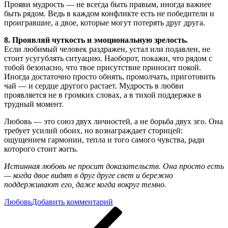
Прояви мудрость — не всегда быть правым, иногда важнее
быть рядом. Ведь в каждом конфликте есть не победители и
проигравшие, а двое, которые могут потерять друг друга.
8. Проявляй чуткость и эмоциональную зрелость.
Если любимый человек раздражен, устал или подавлен, не
стоит усугублять ситуацию. Наоборот, покажи, что рядом с
тобой безопасно, что твое присутствие приносит покой.
Иногда достаточно просто обнять, промолчать, приготовить
чай — и сердце другого растает. Мудрость в любви
проявляется не в громких словах, а в тихой поддержке в
трудный момент.
Любовь — это союз двух личностей, а не борьба двух эго. Она
требует усилий обоих, но вознаграждает сторицей:
ощущением гармонии, тепла и того самого чувства, ради
которого стоит жить.
Истинная любовь не просит доказательств. Она просто есть
— когда двое видят в друг друге свет и бережно
поддерживают его, даже когда вокруг темно.
к
Любовь
Добавить комментарий
Навигация
Предыдущая
Ключи
запись
от
по