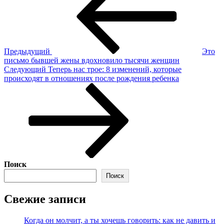
счастья:
записям
8
советов,
как
сохранить
любовь
Предыдущий
Это
навсегда
письмо бывшей жены вдохновило тысячи женщин
Следующая
Следующий
Теперь нас трое: 8 изменений, которые
запись
происходят в отношениях после рождения ребенка
Поиск
Поиск
Свежие записи
Когда он молчит, а ты хочешь говорить: как не давить и