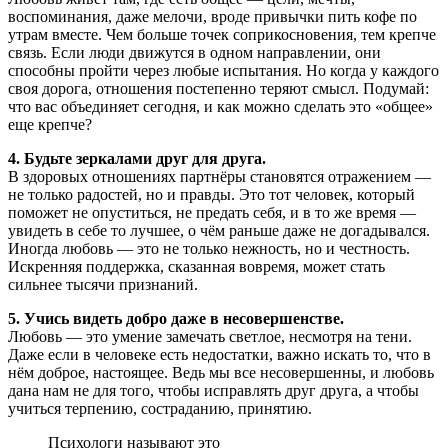
воспоминания, даже мелочи, вроде привычки пить кофе по
утрам вместе. Чем больше точек соприкосновения, тем крепче
связь. Если люди движутся в одном направлении, они
способны пройти через любые испытания. Но когда у каждого
своя дорога, отношения постепенно теряют смысл. Подумай:
что вас объединяет сегодня, и как можно сделать это «общее»
еще крепче?
4. Будьте зеркалами друг для друга.
В здоровых отношениях партнёры становятся отражением —
не только радостей, но и правды. Это тот человек, который
поможет не опуститься, не предать себя, и в то же время —
увидеть в себе то лучшее, о чём раньше даже не догадывался.
Иногда любовь — это не только нежность, но и честность.
Искренняя поддержка, сказанная вовремя, может стать
сильнее тысячи признаний.
5. Учись видеть добро даже в несовершенстве.
Любовь — это умение замечать светлое, несмотря на тени.
Даже если в человеке есть недостатки, важно искать то, что в
нём доброе, настоящее. Ведь мы все несовершенны, и любовь
дана нам не для того, чтобы исправлять друг друга, а чтобы
учиться терпению, состраданию, принятию.
Психологи называют это