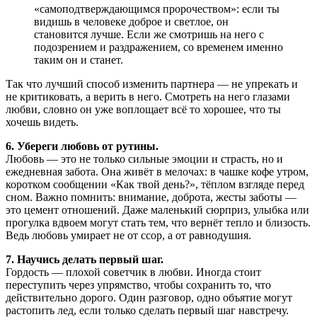
«самоподтверждающимся пророчеством»: если ты
видишь в человеке доброе и светлое, он
становится лучше. Если же смотришь на него с
подозрением и раздражением, со временем именно
таким он и станет.
Так что лучший способ изменить партнера — не упрекать и
не критиковать, а верить в него. Смотреть на него глазами
любви, словно он уже воплощает всё то хорошее, что ты
хочешь видеть.
6. Убереги любовь от рутины.
Любовь — это не только сильные эмоции и страсть, но и
ежедневная забота. Она живёт в мелочах: в чашке кофе утром,
коротком сообщении «Как твой день?», тёплом взгляде перед
сном. Важно помнить: внимание, доброта, жесты заботы —
это цемент отношений. Даже маленький сюрприз, улыбка или
прогулка вдвоем могут стать тем, что вернёт тепло и близость.
Ведь любовь умирает не от ссор, а от равнодушия.
7. Научись делать первый шаг.
Гордость — плохой советчик в любви. Иногда стоит
переступить через упрямство, чтобы сохранить то, что
действительно дорого. Один разговор, одно объятие могут
растопить лед, если только сделать первый шаг навстречу.