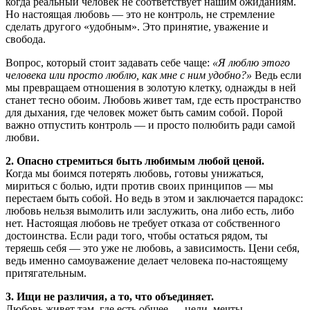
когда реальный человек не соответствует нашим ожиданиям.
Но настоящая любовь — это не контроль, не стремление
сделать другого «удобным». Это принятие, уважение и
свобода.
Вопрос, который стоит задавать себе чаще:
«Я люблю этого
человека или просто люблю, как мне с ним удобно?»
Ведь если
мы превращаем отношения в золотую клетку, однажды в ней
станет тесно обоим. Любовь живет там, где есть пространство
для дыхания, где человек может быть самим собой. Порой
важно отпустить контроль — и просто полюбить ради самой
любви.
2. Опасно стремиться быть любимым любой ценой.
Когда мы боимся потерять любовь, готовы унижаться,
мириться с болью, идти против своих принципов — мы
перестаем быть собой. Но ведь в этом и заключается парадокс:
любовь нельзя вымолить или заслужить, она либо есть, либо
нет. Настоящая любовь не требует отказа от собственного
достоинства. Если ради того, чтобы остаться рядом, ты
теряешь себя — это уже не любовь, а зависимость. Цени себя,
ведь именно самоуважение делает человека по-настоящему
притягательным.
3. Ищи не различия, а то, что объединяет.
Любовь живет там, где есть общее — цели, мечты,