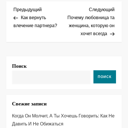
Н
Предыдущая
След
Предыдущий
Следующий
запись
запис
Как вернуть
Почему любовница та
а
влечение партнера?
женщина, которую он
хочет всегда
в
и
г
Поиск
а
ПОИСК
ц
и
Свежие записи
я
Когда Он Молчит, А Ты Хочешь Говорить: Как Не
п
Давить И Не Обижаться