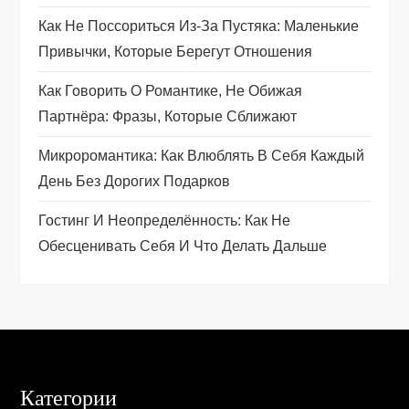
о
Как Не Поссориться Из‑за Пустяка: Маленькие
Привычки, Которые Берегут Отношения
з
Как Говорить О Романтике, Не Обижая
а
Партнёра: Фразы, Которые Сближают
п
Микроромантика: Как Влюблять В Себя Каждый
День Без Дорогих Подарков
и
Гостинг И Неопределённость: Как Не
с
Обесценивать Себя И Что Делать Дальше
я
м
Категории