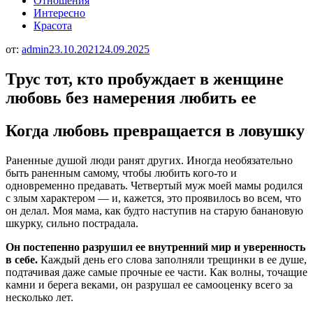
Отношения
Интересно
Красота
от:
admin
23.10.2021
24.09.2025
Трус тот, кто пробуждает в женщине
любовь без намерения любить ее
Когда любовь превращается в ловушку
Раненные душой люди ранят других. Иногда необязательно
быть раненным самому, чтобы любить кого-то и
одновременно предавать. Четвертый муж моей мамы родился
с злым характером — и, кажется, это проявилось во всем, что
он делал. Моя мама, как будто наступив на старую банановую
шкурку, сильно пострадала.
Он постепенно разрушил ее внутренний мир и уверенность
в себе.
Каждый день его слова заполняли трещинки в ее душе,
подтачивая даже самые прочные ее части. Как волны, точащие
камни и берега веками, он разрушал ее самооценку всего за
несколько лет.