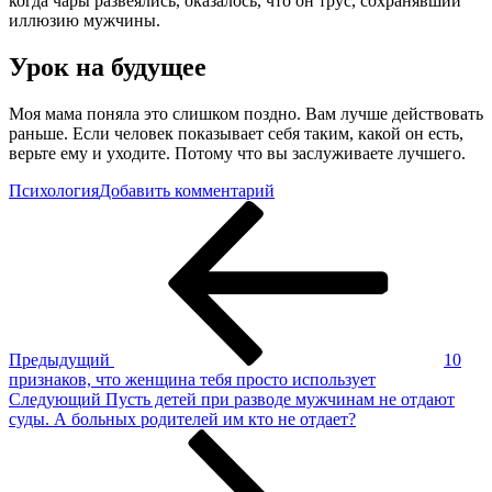
когда чары развеялись, оказалось, что он трус, сохранявший
иллюзию мужчины.
Урок на будущее
Моя мама поняла это слишком поздно. Вам лучше действовать
раньше. Если человек показывает себя таким, какой он есть,
верьте ему и уходите. Потому что вы заслуживаете лучшего.
к
Психология
Добавить комментарий
Навигация
Предыдущая
Трус
запись
тот,
по
кто
записям
пробуждает
в
женщине
любовь
без
Предыдущий
10
намерения
признаков, что женщина тебя просто использует
любить
Следующая
Следующий
Пусть детей при разводе мужчинам не отдают
ее
запись
суды. А больных родителей им кто не отдает?