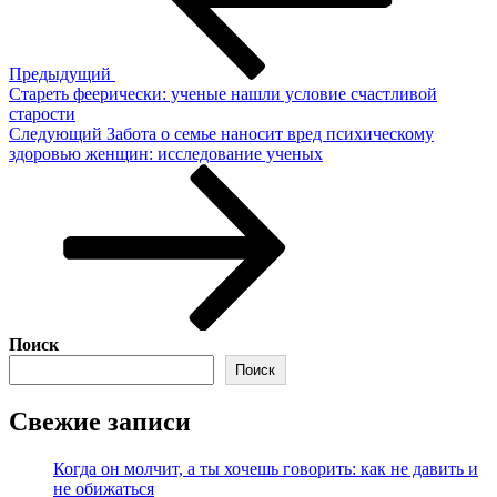
опасна
обида
для
самих
Предыдущий
«обиженных»
Стареть феерически: ученые нашли условие счастливой
старости
Следующая
Следующий
Забота о семье наносит вред психическому
запись
здоровью женщин: исследование ученых
Поиск
Поиск
Свежие записи
Когда он молчит, а ты хочешь говорить: как не давить и
не обижаться