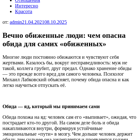
Отношения
Интересно
Красота
от:
admin
21.04.2021
08.10.2025
Вечно обиженные люди: чем опасна
обида для самих «обиженных»
Многие люди постоянно обижаются и чувствуют себя
жертвами. Казалось бы, вокруг несправедливость: муж не
такой, коллега грубит, друг предал. Однако хранение обиды
— это прежде всего вред для самого человека. Психолог
Михаил Лабковский объясняет, почему обида опасна и как
легко научиться отпускать её.
Обида — яд, который мы принимаем сами
Обида похожа на яд: человек сам его «выпивает», ожидая, что
пострадает кто-то другой. На самом деле боль и обида
накапливаются внутри, формируя устойчивые
эмоциональные «пути» в мозгу. Чем дольше человек держит
обиду, тем сильнее она закрепляется и проявляется годами,