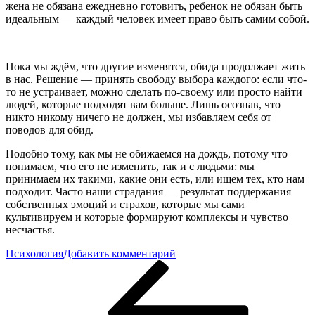
жена не обязана ежедневно готовить, ребенок не обязан быть
идеальным — каждый человек имеет право быть самим собой.
Пока мы ждём, что другие изменятся, обида продолжает жить
в нас. Решение — принять свободу выбора каждого: если что-
то не устраивает, можно сделать по-своему или просто найти
людей, которые подходят вам больше. Лишь осознав, что
никто никому ничего не должен, мы избавляем себя от
поводов для обид.
Подобно тому, как мы не обижаемся на дождь, потому что
понимаем, что его не изменить, так и с людьми: мы
принимаем их такими, какие они есть, или ищем тех, кто нам
подходит. Часто наши страдания — результат поддержания
собственных эмоций и страхов, которые мы сами
культивируем и которые формируют комплексы и чувство
несчастья.
к
Психология
Добавить комментарий
Навигация
Предыдущая
Вечно
запись
обиженные
по
люди:
записям
чем