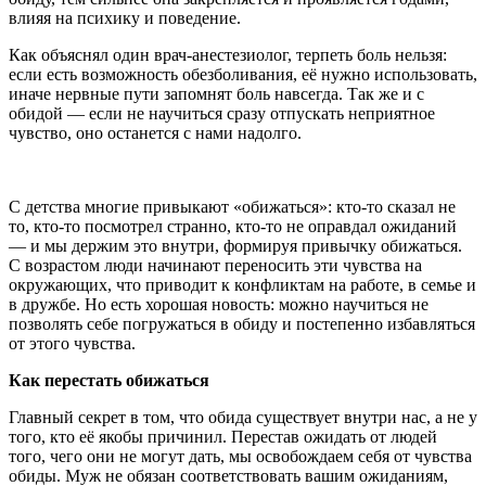
влияя на психику и поведение.
Как объяснял один врач-анестезиолог, терпеть боль нельзя:
если есть возможность обезболивания, её нужно использовать,
иначе нервные пути запомнят боль навсегда. Так же и с
обидой — если не научиться сразу отпускать неприятное
чувство, оно останется с нами надолго.
С детства многие привыкают «обижаться»: кто-то сказал не
то, кто-то посмотрел странно, кто-то не оправдал ожиданий
— и мы держим это внутри, формируя привычку обижаться.
С возрастом люди начинают переносить эти чувства на
окружающих, что приводит к конфликтам на работе, в семье и
в дружбе. Но есть хорошая новость: можно научиться не
позволять себе погружаться в обиду и постепенно избавляться
от этого чувства.
Как перестать обижаться
Главный секрет в том, что обида существует внутри нас, а не у
того, кто её якобы причинил. Перестав ожидать от людей
того, чего они не могут дать, мы освобождаем себя от чувства
обиды. Муж не обязан соответствовать вашим ожиданиям,