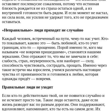
оставляют послевкусие сожаления, потому что истинная
близость рождается не из страха остаться одной, а из
внутренней готовности быть рядом. И если момент не настал,
ни сила воли, ни усилия не удержат того, кто не предназначен
оставаться.
«Неправильные» люди приходят не случайно
Каждый человек, встреченный на пути, чему-то нас учит. Кто-
то показывает, каково это — быть любимой, кто-то учит
границам, кто-то — прощению. Порой именно те, кого мы
называем «не вовремя пришедшими», становятся нашими
зеркалами. Они отражают то, что мы не замечали в себе:
слабость, страх, неуверенность, или наоборот — силу,
способность чувствовать, сострадать, прощать. Именно через
такие встречи мы взрослеем, учимся различать настоящие
чувства от привязанности и готовимся к любви, которая
однажды придёт — вовремя.
Правильные люди не уходят
Если кто-то действительно твой, он не появится случайно и
не исчезнет просто так. Такие люди остаются, даже если
жизнь разводит вас по разным дорогам. Они поддерживают,
вдохновляют, напоминают, кто ты есть на самом деле. Их