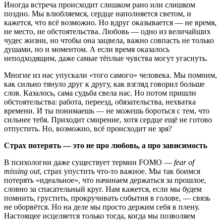
Иногда встреча происходит слишком рано или слишком
поздно. Мы влюбляемся, сердце наполняется светом, и
кажется, что всё возможно. Но вдруг оказывается — не время,
не место, не обстоятельства. Любовь — одно из величайших
чудес жизни, но чтобы она зацвела, важно совпасть не только
душами, но и моментом. А если время оказалось
неподходящим, даже самые тёплые чувства могут угаснуть.
Многие из нас упускали «того самого» человека. Мы помним,
как сильно тянуло друг к другу, как взгляд говорил больше
слов. Казалось, сама судьба свела нас. Но потом пришли
обстоятельства: работа, переезд, обязательства, нехватка
времени. И ты понимаешь — не можешь бороться с тем, что
сильнее тебя. Приходит смирение, хотя сердце ещё не готово
отпустить. Но, возможно, всё происходит не зря?
Страх потерять — это не про любовь, а про зависимость
В психологии даже существует термин FOMO —
fear of
missing out
, страх упустить что-то важное. Мы так боимся
потерять «идеальное», что начинаем держаться за прошлое,
словно за спасательный круг. Нам кажется, если мы будем
помнить, грустить, прокручивать события в голове, — связь
не оборвётся. Но на деле мы просто держим себя в плену.
Настоящее исцеляется только тогда, когда мы позволяем