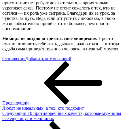
присутствие не требует доказательств, а время только
укрепляет связь. Поэтому не стоит сожалеть о тех, кто не
остался — их роль уже сыграна. Благодари их за урок, за
чувства, за путь. Ведь если отпустить с любовью, в твою
жизнь обязательно придёт что-то большее, чем просто
воспоминание.
Никогда не поздно встретить своё «вовремя».
Просто
нужно позволить себе жить, дышать, радоваться — и тогда
судьба сама приведёт нужного человека в нужный момент.
к
Отношения
Добавить комментарий
Навигация
Предыдущая
Зачем
запись
и
по
почему
записям
мы
встречаем
правильных
людей
в
Предыдущий
неправильное
Любят не идеальных, а тех, кто подходит
время
Следующая
Следующий
10 противоречивых качеств, которые мужчины
запись
все еще ищут в женщинах