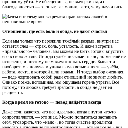
прошлому уйти. Не обесценивая, не вычеркивая, а с
благодарностью — за опыт, за эмоции, за то, чему научились.
Отношения, где есть боль и обида, не дают счастья
Если мы только что пережили тяжёлый разрыв, внутри нас
остаётся след — страх, боль, усталость. И даже встретив
«правильного» человека, мы можем не быть готовы впустить
его в свою жизнь. Иногда судьба посылает шанс, но мы ещё не
исцелены, и поэтому не можем открыть сердце. Бывает и
наоборот: мы получаем уникальную возможность — учёба,
работа, мечта, к которой шли годами. И тогда выбор очевиден
— ведь жертвовать собой ради отношений не значит любить.
Однако позже, вспоминая, мы ощущаем горечь утраты. Всё
потому, что любовь требует зрелости, а обида не даёт ей
расцвести.
Когда время не готово — повод найдётся всегда
Даже если кажется, что всё идеально, когда внутри что-то
сопротивляется, — это знак. Можно попытаться заставить
себя, уговорить, что «надо», но тогда счастье продлится
недолго. Отношения по необходимости — это иллюзия. Они