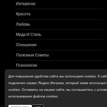
и
Интересно
я
Красота
п
Любовь
о
Мода И Стиль
з
Отношения
а
Полезные Советы
п
Психология
и
Путешествия
Для повышения удобства сайта мы используем cookies. К сай
подключен сервис Яндекс.Метрика, который также используе
с
Семья И Дети
cookies. Оставаясь на нашем сайте, вы соглашаетесь с услов
я
использования файлов cookies.