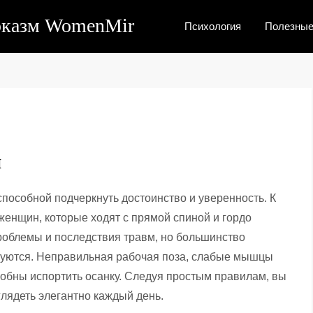
рказм WomenMir
Психология
Полезные
и
способной подчеркнуть достоинство и уверенность. К
женщин, которые ходят с прямой спиной и гордо
роблемы и последствия травм, но большинство
руются. Неправильная рабочая поза, слабые мышцы
собны испортить осанку. Следуя простым правилам, вы
лядеть элегантно каждый день.