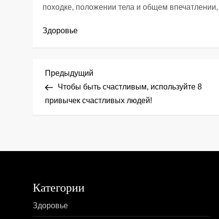
походке, положении тела и общем впечатлении,
Здоровье
Н
Предыдущая
Предыдущий
запись
Чтобы быть счастливым, используйте 8
а
привычек счастливых людей!
в
и
г
а
Категории
ц
Здоровье