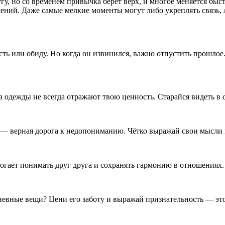
гу, но со временем привычка берет верх, и многое меняется быст
ий. Даже самые мелкие моменты могут либо укреплять связь, ли
ость или обиду. Но когда он извинился, важно отпустить прошло
ка одежды не всегда отражают твою ценность. Старайся видеть в 
и — верная дорога к недопониманию. Чётко выражай свои мысли 
гает понимать друг друга и сохранять гармонию в отношениях.
дневные вещи? Цени его заботу и выражай признательность — это