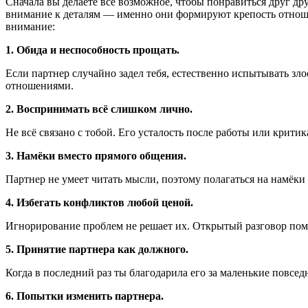
Сначала вы делаете всё возможное, чтобы понравиться друг дру
внимание к деталям — именно они формируют крепость отношен
внимание:
1. Обида и неспособность прощать.
Если партнер случайно задел тебя, естественно испытывать зл
отношениями.
2. Воспринимать всё слишком лично.
Не всё связано с тобой. Его усталость после работы или крити
3. Намёки вместо прямого общения.
Партнер не умеет читать мысли, поэтому полагаться на намёк
4. Избегать конфликтов любой ценой.
Игнорирование проблем не решает их. Открытый разговор помо
5. Принятие партнера как должного.
Когда в последний раз ты благодарила его за маленькие повсе
6. Попытки изменить партнера.