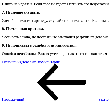
Никто не идеален. Если тебе не удается принять его недостат
7. Неумение слушать.
Уделяй внимание партнеру, слушай его внимательно. Если ты з
8. Постоянная критика.
Честность важна, но постоянные замечания разрушают доверие. 
9. Не признавать ошибки и не извиняться.
Ошибки неизбежны. Важно уметь признавать их и извиняться. 
к
Отношения
Добавить комментарий
Навигация
Предыдущая
9
запись
казалось
по
бы
записям
невинных
вещей,
которые
медленно
разрушают
Предыдущий
8 кач
ваши
Следующая
отношения
запись