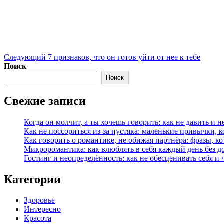
Следующий
7 признаков, что он готов уйти от нее к тебе
Поиск
Поиск
Свежие записи
Когда он молчит, а ты хочешь говорить: как не давить и н
Как не поссориться из‑за пустяка: маленькие привычки, 
Как говорить о романтике, не обижая партнёра: фразы, 
Микроромантика: как влюблять в себя каждый день без д
Гостинг и неопределённость: как не обесценивать себя и 
Категории
Здоровье
Интересно
Красота