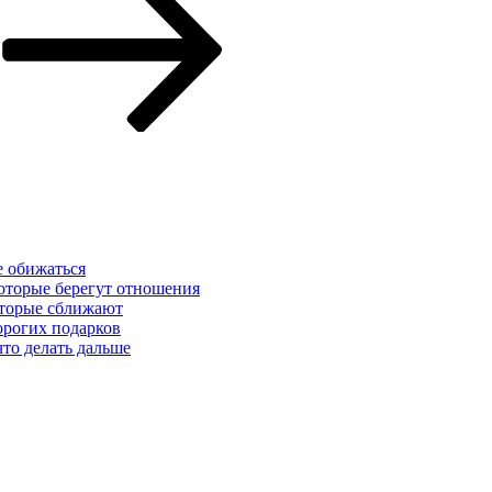
е обижаться
которые берегут отношения
которые сближают
орогих подарков
что делать дальше