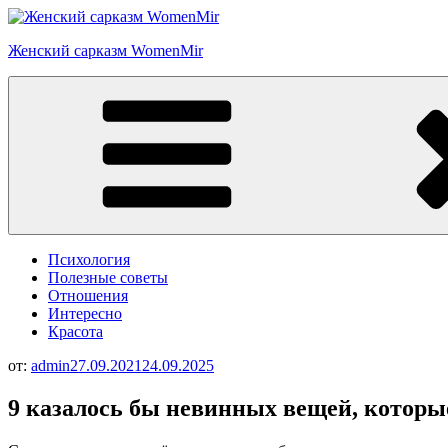
Перейти
к
Женский сарказм WomenMir
содержимому
Психология
Полезные советы
Отношения
Интересно
Красота
от:
admin
27.09.2021
24.09.2025
9 казалось бы невинных вещей, котор