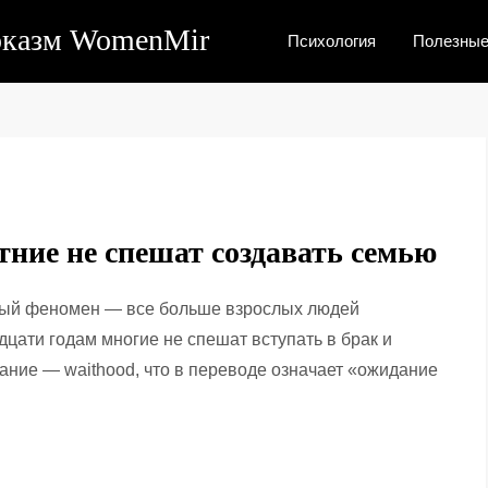
рказм WomenMir
Психология
Полезные
тние не спешат создавать семью
ый феномен — все больше взрослых людей
цати годам многие не спешат вступать в брак и
вание — waithood, что в переводе означает «ожидание