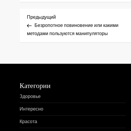
Н
Предыдущая
Предыдущий
запись
Безропотное повиновение или какими
а
методами пользуются манипуляторы
в
и
г
а
Категории
ц
Здоровье
и
Интересно
я
Красота