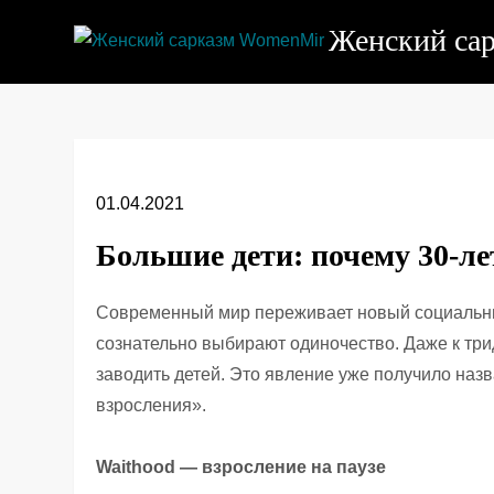
Перейти
Женский са
к
содержимому
01.04.2021
Большие дети: почему 30-ле
Современный мир переживает новый социальн
сознательно выбирают одиночество. Даже к трид
заводить детей. Это явление уже получило наз
взросления».
Waithood — взросление на паузе