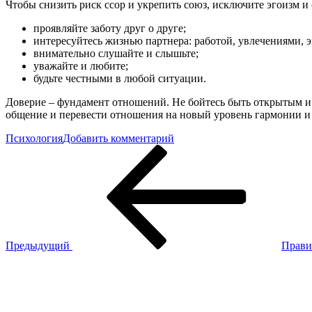
Чтобы снизить риск ссор и укрепить союз, исключите эгоизм и
проявляйте заботу друг о друге;
интересуйтесь жизнью партнера: работой, увлечениями,
внимательно слушайте и слышьте;
уважайте и любите;
будьте честными в любой ситуации.
Доверие – фундамент отношений. Не бойтесь быть открытым и
общение и перевести отношения на новый уровень гармонии и
к
Психология
Добавить комментарий
Навигация
Предыдущая
Проблемы
запись
(кризис)
по
в
записям
отношениях:
как
все
наладить?
Предыдущий
Прави
Следующая
запись