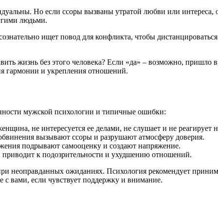
уальны. Но если ссоры вызваны утратой любви или интереса, от
угими людьми.
 сознательно ищет повод для конфликта, чтобы дистанцироваться
вить жизнь без этого человека? Если «да» – возможно, пришло вр
ния гармонии и укрепления отношений.
бенности мужской психологии и типичные ошибки:
енщина, не интересуется ее делами, не слушает и не реагирует 
обвинения вызывают ссоры и разрушают атмосферу доверия.
жения подрывают самооценку и создают напряжение.
и приводит к подозрительности и ухудшению отношений.
 неоправданных ожиданиях. Психология рекомендует принимать 
е с вами, если чувствует поддержку и внимание.