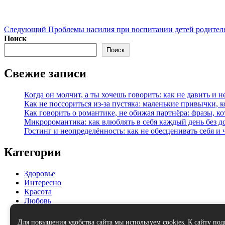
Следующий
Проблемы насилия при воспитании детей родител
Поиск
Поиск
Свежие записи
Когда он молчит, а ты хочешь говорить: как не давить и н
Как не поссориться из‑за пустяка: маленькие привычки, 
Как говорить о романтике, не обижая партнёра: фразы, 
Микроромантика: как влюблять в себя каждый день без д
Гостинг и неопределённость: как не обесценивать себя и 
Категории
Здоровье
Интересно
Красота
Любовь
Мода и стиль
Отношения
Для повышения удобства сайта мы используем cookies. К сайту по