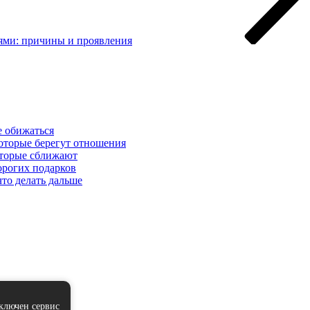
ями: причины и проявления
е обижаться
которые берегут отношения
которые сближают
орогих подарков
что делать дальше
дключен сервис