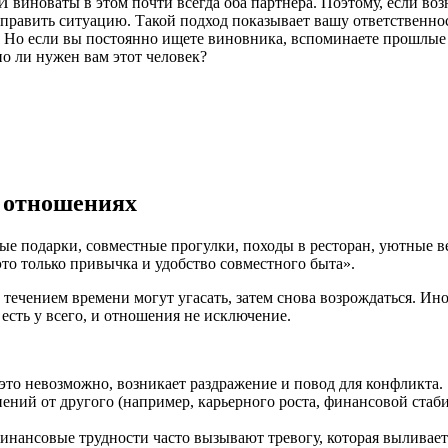
виноваты в этом почти всегда оба партнера. Поэтому, если воз
исправить ситуацию. Такой подход показывает вашу ответственно
. Но если вы постоянно ищете виновника, вспоминаете прошлые
о ли нужен вам этот человек?
в отношениях
ые подарки, совместные прогулки, походы в ресторан, уютные в
это только привычка и удобство совместного быта».
течением времени могут угасать, затем снова возрождаться. Ин
ть у всего, и отношения не исключение.
 это невозможно, возникает раздражение и повод для конфликта.
ний от другого (например, карьерного роста, финансовой стаби
инансовые трудности часто вызывают тревогу, которая выливает