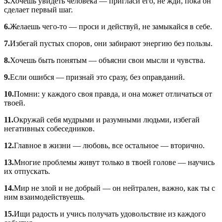
5.
Хочешь увидеть человека — пригласи его, не жди, пока он
сделает первый шаг.
6.
Желаешь чего-то — проси и действуй, не замыкайся в себе.
7.
Избегай пустых споров, они забирают энергию без пользы.
8.
Хочешь быть понятым — объясни свои мысли и чувства.
9.
Если ошибся — признай это сразу, без оправданий.
10.
Помни: у каждого своя правда, и она может отличаться от
твоей.
11.
Окружай себя мудрыми и разумными людьми, избегай
негативных собеседников.
12.
Главное в жизни — любовь, все остальное — вторично.
13.
Многие проблемы живут только в твоей голове — научись
их отпускать.
14.
Мир не злой и не добрый — он нейтрален, важно, как ты с
ним взаимодействуешь.
15.
Ищи радость и учись получать удовольствие из каждого