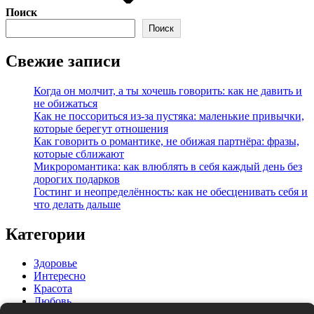
Поиск
Поиск
Свежие записи
Когда он молчит, а ты хочешь говорить: как не давить и
не обижаться
Как не поссориться из‑за пустяка: маленькие привычки,
которые берегут отношения
Как говорить о романтике, не обижая партнёра: фразы,
которые сближают
Микроромантика: как влюблять в себя каждый день без
дорогих подарков
Гостинг и неопределённость: как не обесценивать себя и
что делать дальше
Категории
Здоровье
Интересно
Красота
Любовь
Мода и стиль