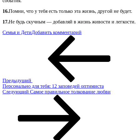
события.
16.
Помни, что у тебя есть только эта жизнь, другой не будет.
17.
Не будь скучным — добавляй в жизнь живости и легкости.
к
Семья и Дети
Добавить комментарий
Навигация
Предыдущая
Самые
запись
важные
по
советы
записям
сыну
от
отца
Предыдущий
Персонально для тебя: 12 заповедей оптимиста
Следующая
Следующий
Самое правильное толкование любви
запись