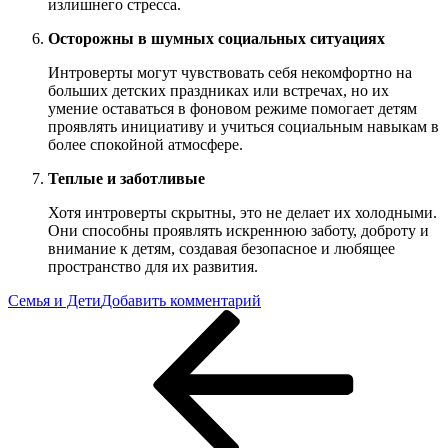
излишнего стресса.
Осторожны в шумных социальных ситуациях
Интроверты могут чувствовать себя некомфортно на
больших детских праздниках или встречах, но их
умение оставаться в фоновом режиме помогает детям
проявлять инициативу и учиться социальным навыкам в
более спокойной атмосфере.
Теплые и заботливые
Хотя интроверты скрытны, это не делает их холодными.
Они способны проявлять искреннюю заботу, доброту и
внимание к детям, создавая безопасное и любящее
пространство для их развития.
к
Семья и Дети
Добавить комментарий
Навигация
Предыдущая
7
запись
причин,
по
по
записям
которым
интроверты
—
великолепные
родители