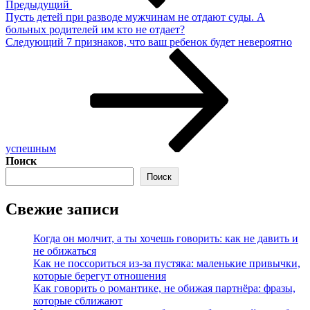
Предыдущий
Пусть детей при разводе мужчинам не отдают суды. А
больных родителей им кто не отдает?
Следующая
Следующий
7 признаков, что ваш ребенок будет невероятно
запись
успешным
Поиск
Поиск
Свежие записи
Когда он молчит, а ты хочешь говорить: как не давить и
не обижаться
Как не поссориться из‑за пустяка: маленькие привычки,
которые берегут отношения
Как говорить о романтике, не обижая партнёра: фразы,
которые сближают