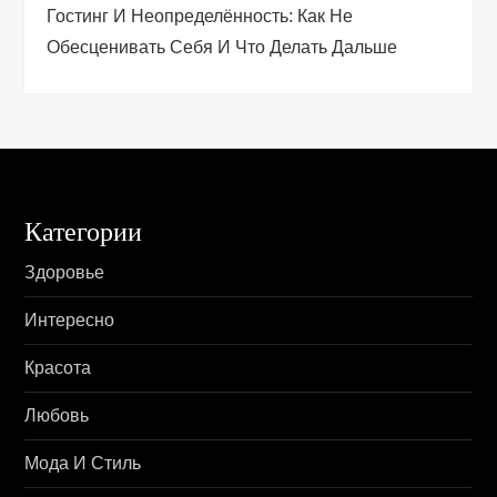
Гостинг И Неопределённость: Как Не
с
Обесценивать Себя И Что Делать Дальше
я
м
Категории
Здоровье
Интересно
Красота
Любовь
Мода И Стиль