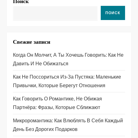
Поиск
а
ПОИСК
ц
и
Свежие записи
я
Когда Он Молчит, А Ты Хочешь Говорить: Как Не
п
Давить И Не Обижаться
о
Как Не Поссориться Из‑за Пустяка: Маленькие
Привычки, Которые Берегут Отношения
з
Как Говорить О Романтике, Не Обижая
а
Партнёра: Фразы, Которые Сближают
п
Микроромантика: Как Влюблять В Себя Каждый
День Без Дорогих Подарков
и