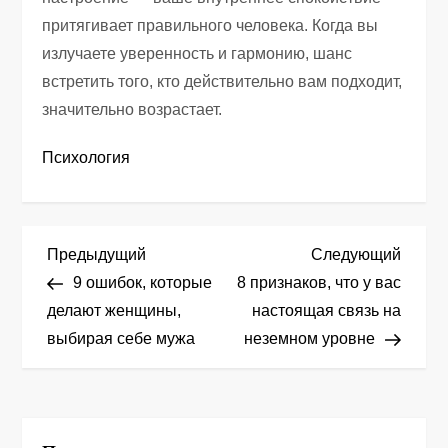
притягивает правильного человека. Когда вы
излучаете уверенность и гармонию, шанс
встретить того, кто действительно вам подходит,
значительно возрастает.
Психология
Н
Предыдущая
След
Предыдущий
Следующий
запись
запис
9 ошибок, которые
8 признаков, что у вас
а
делают женщины,
настоящая связь на
выбирая себе мужа
неземном уровне
в
и
г