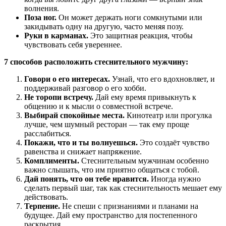
волнения.
Поза ног.
Он может держать ноги сомкнутыми или
закидывать одну на другую, часто меняя позу.
Руки в карманах.
Это защитная реакция, чтобы
чувствовать себя увереннее.
7 способов расположить стеснительного мужчину:
Говори о его интересах.
Узнай, что его вдохновляет, и
поддерживай разговор о его хобби.
Не торопи встречу.
Дай ему время привыкнуть к
общению и к мысли о совместной встрече.
Выбирай спокойные места.
Кинотеатр или прогулка
лучше, чем шумный ресторан — так ему проще
расслабиться.
Покажи, что и ты волнуешься.
Это создаёт чувство
равенства и снижает напряжение.
Комплименты.
Стеснительным мужчинам особенно
важно слышать, что им приятно общаться с тобой.
Дай понять, что он тебе нравится.
Иногда нужно
сделать первый шаг, так как стеснительность мешает ему
действовать.
Терпение.
Не спеши с признаниями и планами на
будущее. Дай ему пространство для постепенного
раскрытия.