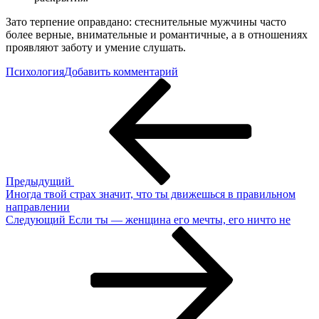
Зато терпение оправдано: стеснительные мужчины часто
более верные, внимательные и романтичные, а в отношениях
проявляют заботу и умение слушать.
к
Психология
Добавить комментарий
Навигация
Предыдущая
7
запись
советов,
по
как
записям
флиртовать
со
стеснительным
мужчиной
Предыдущий
Иногда твой страх значит, что ты движешься в правильном
направлении
Следующая
Следующий
Если ты — женщина его мечты, его ничто не
запись