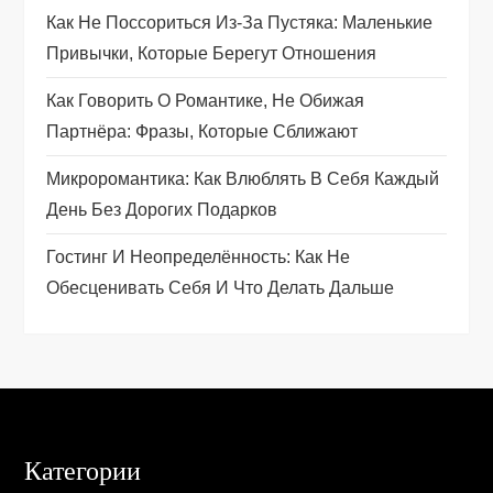
Как Не Поссориться Из‑за Пустяка: Маленькие
з
Привычки, Которые Берегут Отношения
а
Как Говорить О Романтике, Не Обижая
п
Партнёра: Фразы, Которые Сближают
Микроромантика: Как Влюблять В Себя Каждый
и
День Без Дорогих Подарков
с
Гостинг И Неопределённость: Как Не
я
Обесценивать Себя И Что Делать Дальше
м
Категории