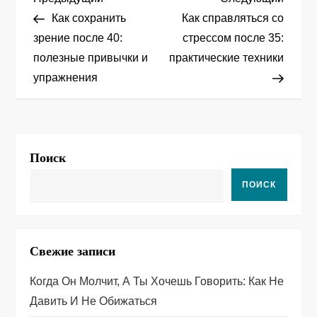
Н
запись
запис
Как сохранить
Как справляться со
а
зрение после 40:
стрессом после 35:
полезные привычки и
практические техники
в
упражнения
и
г
а
Поиск
ц
ПОИСК
и
я
Свежие записи
п
Когда Он Молчит, А Ты Хочешь Говорить: Как Не
Давить И Не Обижаться
о