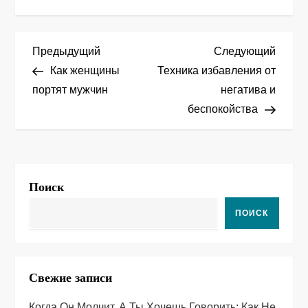
Н
Предыдущая
След
Предыдущий
Следующий
запись
запис
Как женщины
Техника избавления от
а
портят мужчин
негатива и
беспокойства
в
и
г
Поиск
а
ПОИСК
ц
и
Свежие записи
я
Когда Он Молчит, А Ты Хочешь Говорить: Как Не