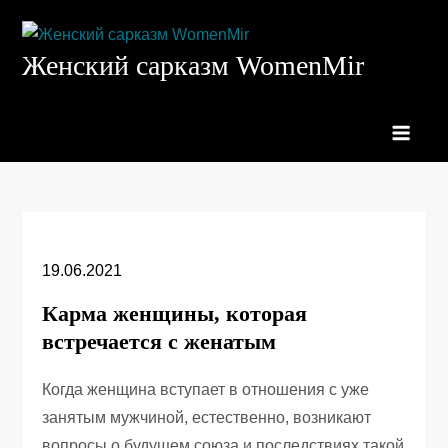
Перейти
к
Женский сарказм WomenMir
содержимому
19.06.2021
Карма женщины, которая
встречается с женатым
Когда женщина вступает в отношения с уже
занятым мужчиной, естественно, возникают
вопросы о будущем союза и последствиях такой