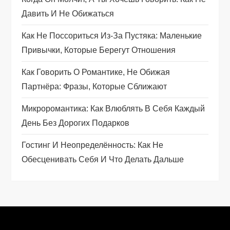
п
Давить И Не Обижаться
о
Как Не Поссориться Из‑за Пустяка: Маленькие
Привычки, Которые Берегут Отношения
з
Как Говорить О Романтике, Не Обижая
а
Партнёра: Фразы, Которые Сближают
п
Микроромантика: Как Влюблять В Себя Каждый
День Без Дорогих Подарков
и
Гостинг И Неопределённость: Как Не
с
Обесценивать Себя И Что Делать Дальше
я
м