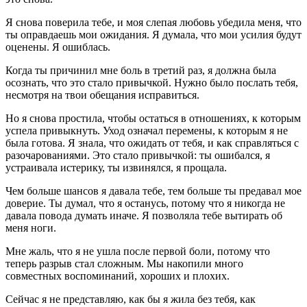
Я снова поверила тебе, и моя слепая любовь убедила меня, что
ты оправдаешь мои ожидания. Я думала, что мои усилия будут
оценены. Я ошиблась.
Когда ты причинил мне боль в третий раз, я должна была
осознать, что это стало привычкой. Нужно было послать тебя,
несмотря на твои обещания исправиться.
Но я снова простила, чтобы остаться в отношениях, к которым
успела привыкнуть. Уход означал перемены, к которым я не
была готова. Я знала, что ожидать от тебя, и как справляться с
разочарованиями. Это стало привычкой: ты ошибался, я
устраивала истерику, ты извинялся, я прощала.
Чем больше шансов я давала тебе, тем больше ты предавал мое
доверие. Ты думал, что я останусь, потому что я никогда не
давала повода думать иначе. Я позволяла тебе вытирать об
меня ноги.
Мне жаль, что я не ушла после первой боли, потому что
теперь разрыв стал сложным. Мы накопили много
совместных воспоминаний, хороших и плохих.
Сейчас я не представляю, как бы я жила без тебя, как