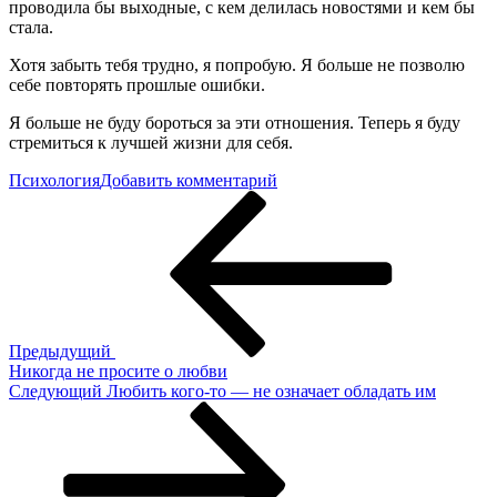
проводила бы выходные, с кем делилась новостями и кем бы
стала.
Хотя забыть тебя трудно, я попробую. Я больше не позволю
себе повторять прошлые ошибки.
Я больше не буду бороться за эти отношения. Теперь я буду
стремиться к лучшей жизни для себя.
к
Психология
Добавить комментарий
Навигация
Предыдущая
Когда
запись
ты
по
впервые
записям
сделал
мне
больно,
мне
нужно
Предыдущий
было
Никогда не просите о любви
отказаться
Следующая
Следующий
Любить кого-то — не означает обладать им
от
запись
тебя