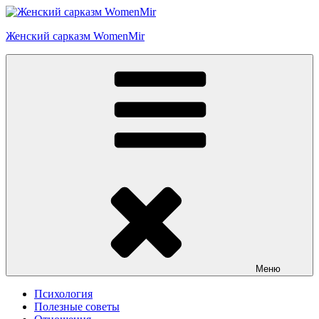
Перейти
к
Женский сарказм WomenMir
содержимому
Меню
Психология
Полезные советы