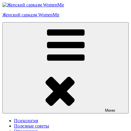
Перейти
к
Женский сарказм WomenMir
содержимому
Меню
Психология
Полезные советы