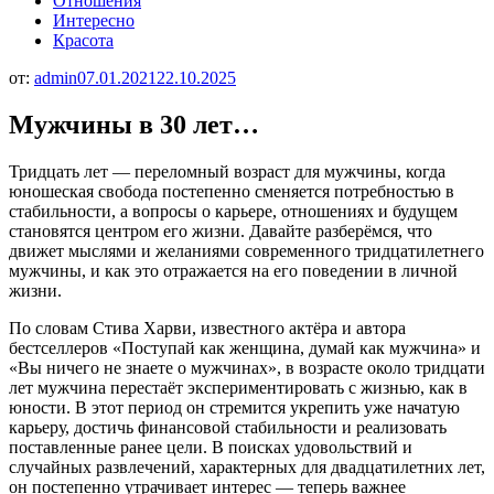
Отношения
Интересно
Красота
от:
admin
07.01.2021
22.10.2025
Мужчины в 30 лет…
Тридцать лет — переломный возраст для мужчины, когда
юношеская свобода постепенно сменяется потребностью в
стабильности, а вопросы о карьере, отношениях и будущем
становятся центром его жизни. Давайте разберёмся, что
движет мыслями и желаниями современного тридцатилетнего
мужчины, и как это отражается на его поведении в личной
жизни.
По словам Стива Харви, известного актёра и автора
бестселлеров «Поступай как женщина, думай как мужчина» и
«Вы ничего не знаете о мужчинах», в возрасте около тридцати
лет мужчина перестаёт экспериментировать с жизнью, как в
юности. В этот период он стремится укрепить уже начатую
карьеру, достичь финансовой стабильности и реализовать
поставленные ранее цели. В поисках удовольствий и
случайных развлечений, характерных для двадцатилетних лет,
он постепенно утрачивает интерес — теперь важнее