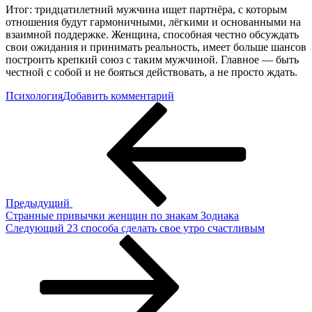
Итог: тридцатилетний мужчина ищет партнёра, с которым
отношения будут гармоничными, лёгкими и основанными на
взаимной поддержке. Женщина, способная честно обсуждать
свои ожидания и принимать реальность, имеет больше шансов
построить крепкий союз с таким мужчиной. Главное — быть
честной с собой и не бояться действовать, а не просто ждать.
к
Психология
Добавить комментарий
Навигация
Предыдущая
Мужчины
запись
в
по
30
записям
лет…
Предыдущий
Странные привычки женщин по знакам Зодиака
Следующая
Следующий
23 способа сделать свое утро счастливым
запись