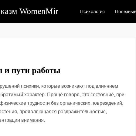
рказм WomenMir
Психология
Полезные
 и пути работы
рушений психики, которые возникают под влиянием
обратимый характер. Проще говоря, это состояние, при
физические трудности без органических повреждений.
стения, проявляющаяся раздражительностью,
ентрации внимания.