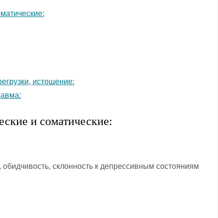
матические:
регрузки, истощение:
равма:
ские и соматические:
 обидчивость, склонность к депрессивным состояниям