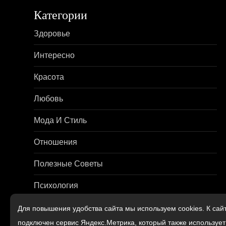
г
Категории
а
Здоровье
ц
Интересно
и
Красота
я
Любовь
п
Мода И Стиль
о
Отношения
з
Полезные Советы
а
Психология
п
Путешествия
Для повышения удобства сайта мы используем cookies. К сай
и
подключен сервис Яндекс.Метрика, который также используе