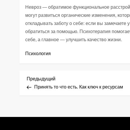
Невроз — обратимое функциональное расстрой
могут развиться органические изменения, кото
откладывать заботу о себе: если вы замечаете 
обратиться за помощью. Психотерапия помогает
себе, а главное — улучшить качество жизни.
Психология
Н
Предыдущая
Предыдущий
запись
Принять то что есть. Как ключ к ресурсам
а
в
и