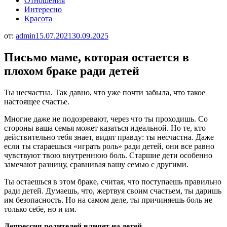
Отношения
Интересно
Красота
от:
admin
15.07.2021
30.09.2025
Письмо маме, которая остается в
плохом браке ради детей
Ты несчастна. Так давно, что уже почти забыла, что такое
настоящее счастье.
Многие даже не подозревают, через что ты проходишь. Со
стороны ваша семья может казаться идеальной. Но те, кто
действительно тебя знает, видят правду: ты несчастна. Даже
если ты стараешься «играть роль» ради детей, они все равно
чувствуют твою внутреннюю боль. Старшие дети особенно
замечают разницу, сравнивая вашу семью с другими.
Ты остаешься в этом браке, считая, что поступаешь правильно
ради детей. Думаешь, что, жертвуя своим счастьем, ты даришь
им безопасность. Но на самом деле, ты причиняешь боль не
только себе, но и им.
Депрессия родителей влияет на детей