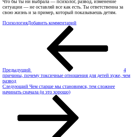
Что бы ты ни выбрала — психолог, развод, изменение
ситуации — не оставляй все как есть. Ты ответственна за
свою жизнь и за пример, который показываешь детям.
к
Психология
Добавить комментарий
Навигация
Предыдущая
Письмо
запись
маме,
по
которая
записям
остается
в
плохом
браке
ради
Предыдущий
4
детей
причины, почему токсичные отношения для детей хуже, чем
развод
Следующая
Следующий
Чем старше мы становимся, тем сложнее
запись
начинать сначала (и это хорошо)