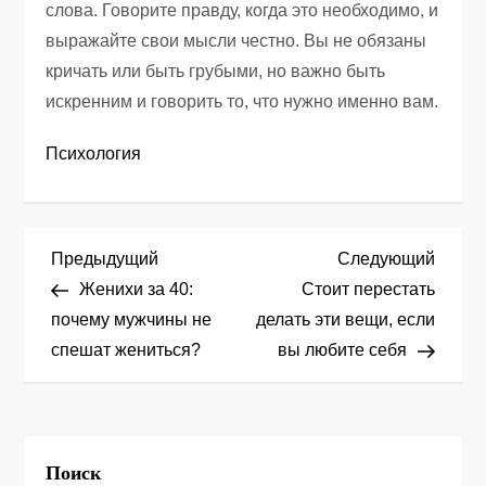
слова. Говорите правду, когда это необходимо, и
выражайте свои мысли честно. Вы не обязаны
кричать или быть грубыми, но важно быть
искренним и говорить то, что нужно именно вам.
Психология
Н
Предыдущая
След
Предыдущий
Следующий
запись
запис
Женихи за 40:
Стоит перестать
а
почему мужчины не
делать эти вещи, если
спешат жениться?
вы любите себя
в
и
г
Поиск