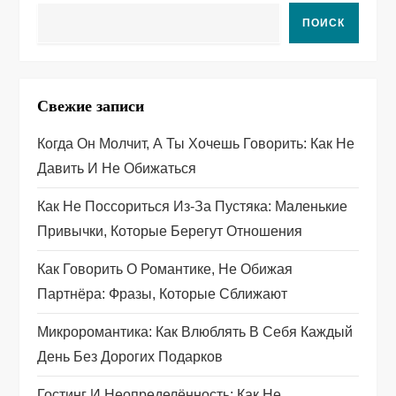
а
ПОИСК
ц
и
Свежие записи
я
Когда Он Молчит, А Ты Хочешь Говорить: Как Не
п
Давить И Не Обижаться
о
Как Не Поссориться Из‑за Пустяка: Маленькие
Привычки, Которые Берегут Отношения
з
Как Говорить О Романтике, Не Обижая
а
Партнёра: Фразы, Которые Сближают
п
Микроромантика: Как Влюблять В Себя Каждый
День Без Дорогих Подарков
и
Гостинг И Неопределённость: Как Не