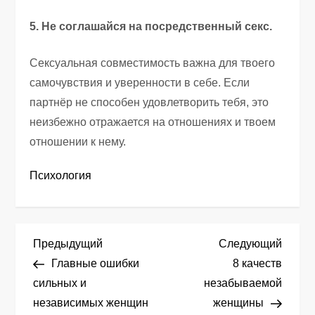
5. Не соглашайся на посредственный секс.
Сексуальная совместимость важна для твоего
самочувствия и уверенности в себе. Если
партнёр не способен удовлетворить тебя, это
неизбежно отражается на отношениях и твоем
отношении к нему.
Психология
Н
Предыдущая
След
Предыдущий
Следующий
запись
запис
Главные ошибки
8 качеств
а
сильных и
незабываемой
независимых женщин
женщины
в