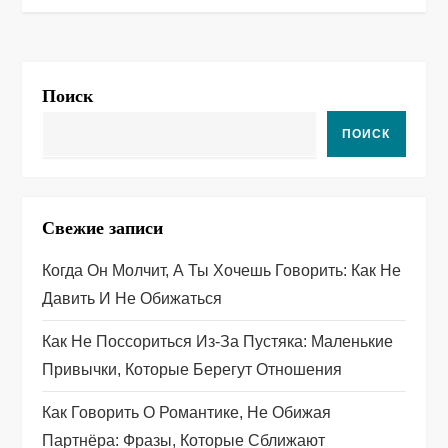
и
г
Поиск
а
ПОИСК
ц
и
Свежие записи
я
Когда Он Молчит, А Ты Хочешь Говорить: Как Не
п
Давить И Не Обижаться
о
Как Не Поссориться Из‑за Пустяка: Маленькие
Привычки, Которые Берегут Отношения
з
Как Говорить О Романтике, Не Обижая
а
Партнёра: Фразы, Которые Сближают