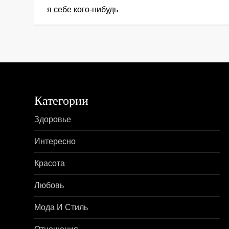
а
я себе кого-нибудь
в
и
г
а
Категории
ц
Здоровье
и
Интересно
я
Красота
п
Любовь
о
Мода И Стиль