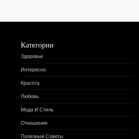
в
и
г
Категории
а
Здоровье
ц
Интересно
и
Красота
я
Любовь
п
Мода И Стиль
о
Отношения
з
Полезные Советы