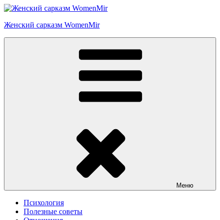
Перейти
к
Женский сарказм WomenMir
содержимому
Меню
Психология
Полезные советы