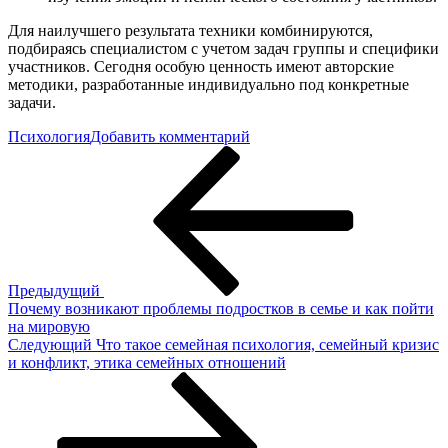
Для наилучшего результата техники комбинируются,
подбираясь специалистом с учетом задач группы и специфики
участников. Сегодня особую ценность имеют авторские
методики, разработанные индивидуально под конкретные
задачи.
к
Психология
Добавить комментарий
Навигация
Предыдущая
Групповая
запись
и
по
семейная
записям
психотерапия,
основы
теории
и
практики
Предыдущий
Почему возникают проблемы подростков в семье и как пойти
на мировую
Следующая
Следующий
Что такое семейная психология, семейный кризис
запись
и конфликт, этика семейных отношений