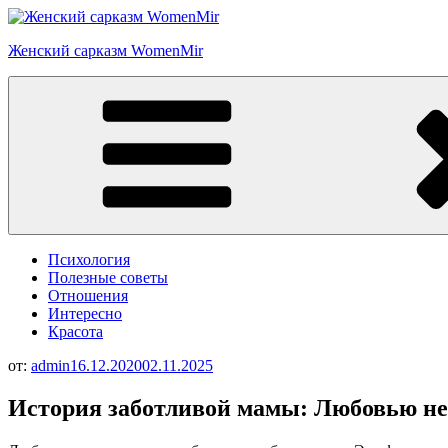
Перейти
к
Женский сарказм WomenMir
содержимому
Психология
Полезные советы
Отношения
Интересно
Красота
от:
admin
16.12.2020
02.11.2025
История заботливой мамы: Любовью н