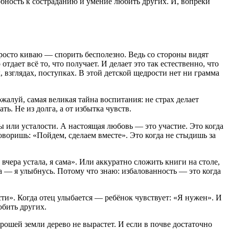
собность к состраданию и умение любить других. И, вопреки
росто киваю — спорить бесполезно. Ведь со стороны видят
тдает всё то, что получает. И делает это так естественно, что
, взглядах, поступках. В этой детской щедрости нет ни грамма
ожалуй, самая великая тайна воспитания: не страх делает
ть. Не из долга, а от избытка чувств.
ы или усталости. А настоящая любовь — это участие. Это когда
оворишь: «Пойдем, сделаем вместе». Это когда не стыдишь за
вчера устала, я сама». Или аккуратно сложить книги на столе,
на — я улыбнусь. Потому что знаю: избалованность — это когда
ти». Когда отец улыбается — ребёнок чувствует: «Я нужен». И
юбить других.
орошей земли дерево не вырастет. И если в почве достаточно