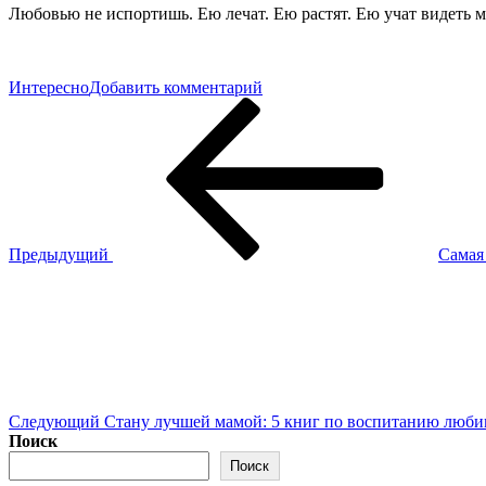
Любовью не испортишь. Ею лечат. Ею растят. Ею учат видеть 
к
Интересно
Добавить комментарий
Навигация
Предыдущая
История
запись
заботливой
по
мамы:
записям
Любовью
не
испортишь
Предыдущий
Самая
Следующая
запись
Следующий
Стану лучшей мамой: 5 книг по воспитанию люби
Поиск
Поиск