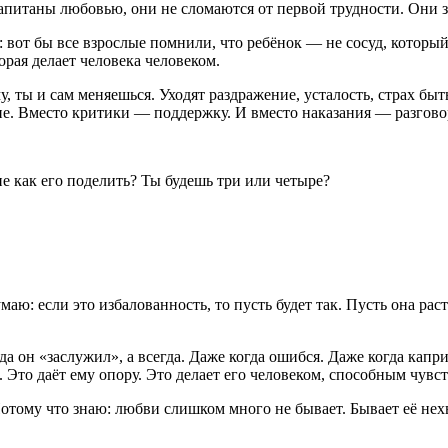
 напитаны любовью, они не сломаются от первой трудности. Они з
: вот бы все взрослые помнили, что ребёнок — не сосуд, которы
орая делает человека человеком.
, ты и сам меняешься. Уходят раздражение, усталость, страх быт
е. Вместо критики — поддержку. И вместо наказания — разгово
е как его поделить? Ты будешь три или четыре?
маю: если это избалованность, то пусть будет так. Пусть она раст
да он «заслужил», а всегда. Даже когда ошибся. Даже когда кап
т. Это даёт ему опору. Это делает его человеком, способным чувс
отому что знаю: любви слишком много не бывает. Бывает её нехв