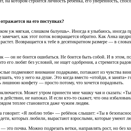
т, на котором строится личность ребенка, его уверенность, спо
 отражается на его поступках?
ком уж мягкая, слишком балуешь». Иногда я улыбаюсь, иногда п
замечает, как этот поток возвращается обратно. Как Анка щедро о
растет. Возвращается к тебе в десятикратном размере — в словах
так — он не боится ошибаться. Не боится быть собой. И в этом, п
то его любят без условий, не ищет одобрения, а стремится радова
рослые подменяют внимание подарками, потакают из чувства вин
ать, что у него на душе. Это когда вместо «отойди, я занята» г
шь лишнюю конфету — просто потому, что хочется порадовать.
включается. Может утром принести мне чашку чая и сказать: «Ты 
в действии, не напоказ. И если кто-то скажет, что она избалова
о рядом теплее становится даже чужим людям.
а говорит: «Я люблю тебя» — ребёнок слышит: «Ты в безопаснос
ь дети, которых любили, вырастают взрослыми, которые умеют л
— это почва. Можно подрезать ветки, направлять рост, но без х