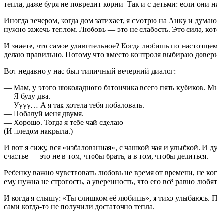
тепла, даже буря не повредит корни. Так и с детьми: если они
Иногда вечером, когда дом затихает, я смотрю на Анку и думаю
нужно зажечь теплом. Любовь — это не слабость. Это сила, кот
И знаете, что самое удивительное? Когда любишь по-настоящему
делаю правильно. Потому что вместо контроля выбираю довери
Вот недавно у нас был типичный вечерний диалог:
— Мам, у этого шоколадного батончика всего пять кубиков. Мн
— Я буду два.
— Уууу… А я так хотела тебя побаловать.
— Побалуй меня двумя.
— Хорошо. Тогда я тебе чай сделаю.
(И пледом накрыла.)
И вот я сижу, вся «избалованная», с чашкой чая и улыбкой. И ду
счастье — это не в том, чтобы брать, а в том, чтобы делиться.
Ребенку важно чувствовать любовь не время от времени, не ког
ему нужна не строгость, а уверенность, что его всё равно любя
И когда я слышу: «Ты слишком её любишь», я тихо улыбаюсь. П
сами когда-то не получили достаточно тепла.