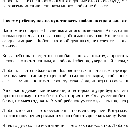
Любовь — это не просто объятия и добрые слова. Это фундамен
расхожему мнению, слишком много любви не бывает.
Почему ребенку важно чувствовать любовь всегда и как это
Часто мне говорят: «Ты слишком много позволяешь Анке, слиш
только одно: я даю, соглашаюсь, обнимаю, слушаю. Но никто не 
сердце замирает. Любовь, которой делишься, не исчезает — она 
эгоизма.
Когда ребенок знает, что его любят — не «за что-то», а просто 
человека ответственным, а любовь. Ребенок, уверенный в том, ч
Любовь — это не баловство. Баловство начинается там, где вз
не покупаешь тишину игрушкой, а садишься рядом, чтобы послуш
слезы, а учишь понимать свои чувства. И да, иногда позволяе
Анка часто делает такие мелочи, от которых внутри будто свет 
просто потому что «тебе так будет приятно». Она умеет любить 
берут, не умея отдавать. А мой ребенок умеет отдавать так, чт
Любовь в семье — это бесконечный обмен энергией. Когда мам
из этого ощущения рождается способность доверять миру. Вед
Я часто думаю, что воспитание — это как садоводство. Любовь 