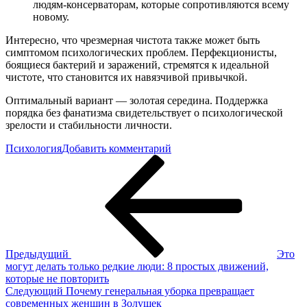
людям-консерваторам, которые сопротивляются всему
новому.
Интересно, что чрезмерная чистота также может быть
симптомом психологических проблем. Перфекционисты,
боящиеся бактерий и заражений, стремятся к идеальной
чистоте, что становится их навязчивой привычкой.
Оптимальный вариант — золотая середина. Поддержка
порядка без фанатизма свидетельствует о психологической
зрелости и стабильности личности.
к
Психология
Добавить комментарий
Навигация
Предыдущая
Какие
запись
8
по
психологических
записям
причин
скрывает
в
себе
домашний
Предыдущий
Это
беспорядок
могут делать только редкие люди: 8 простых движений,
которые не повторить
Следующая
Следующий
Почему генеральная уборка превращает
запись
современных женщин в Золушек