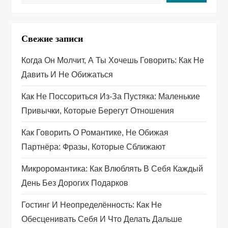
и
я
Свежие записи
п
Когда Он Молчит, А Ты Хочешь Говорить: Как Не
Давить И Не Обижаться
о
Как Не Поссориться Из‑за Пустяка: Маленькие
з
Привычки, Которые Берегут Отношения
а
Как Говорить О Романтике, Не Обижая
п
Партнёра: Фразы, Которые Сближают
Микроромантика: Как Влюблять В Себя Каждый
и
День Без Дорогих Подарков
с
Гостинг И Неопределённость: Как Не
я
Обесценивать Себя И Что Делать Дальше