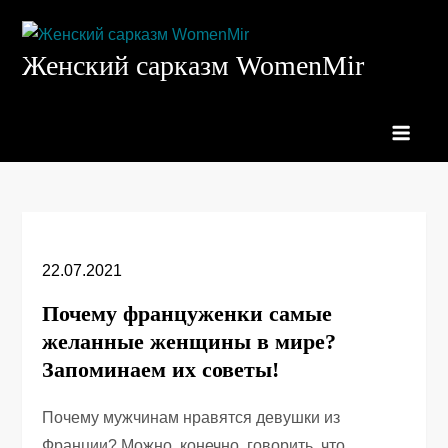
Перейти
к
Женский сарказм WomenMir
содержимому
22.07.2021
Почему француженки самые
желанные женщины в мире?
Запоминаем их советы!
Почему мужчинам нравятся девушки из
Франции? Можно, конечно, говорить, что