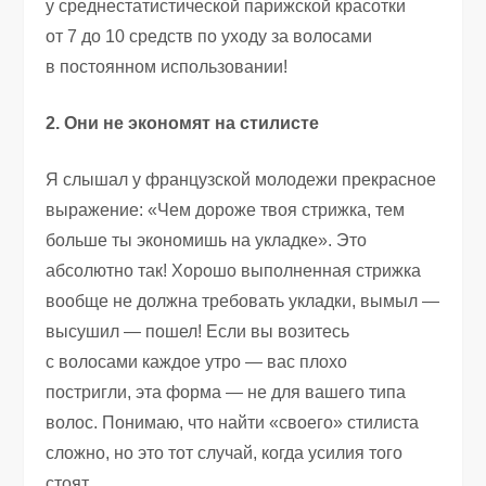
у среднестатистической парижской красотки
от 7 до 10 средств по уходу за волосами
в постоянном использовании!
2. Они не экономят на стилисте
Я слышал у французской молодежи прекрасное
выражение: «Чем дороже твоя стрижка
,
тем
больше ты экономишь на укладке». Это
абсолютно так! Хорошо выполненная стрижка
вообще не должна требовать укладки
,
вымыл —
высушил — пошел! Если вы возитесь
с волосами каждое утро — вас плохо
постригли
,
эта форма — не для вашего типа
волос. Понимаю
,
что найти
«
своего» стилиста
сложно
,
но это тот случай
,
когда усилия того
стоят.