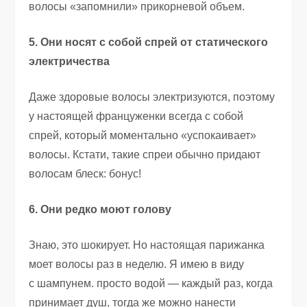
волосы
«
запомнили» прикорневой объем.
5. Они носят с собой спрей от статического
электричества
Даже здоровые волосы электризуются
,
поэтому
у настоящей француженки всегда с собой
спрей
,
который моментально
«
успокаивает»
волосы. Кстати
,
такие спреи обычно придают
волосам блеск: бонус!
6. Они редко моют голову
Знаю
,
это шокирует. Но настоящая парижанка
моет волосы раз в неделю. Я имею в виду
с шампунем. просто водой — каждый раз
,
когда
принимает душ
,
тогда же можно нанести