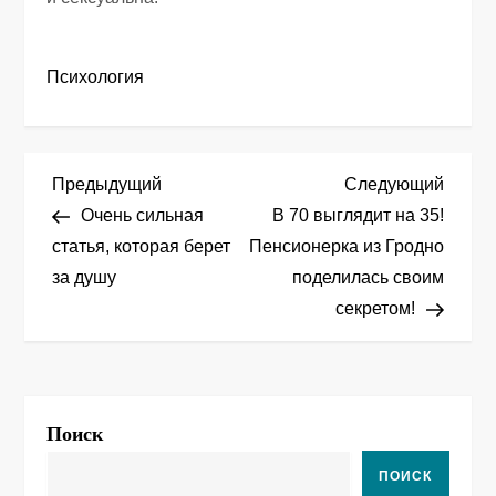
Психология
Н
Предыдущая
След
Предыдущий
Следующий
запись
запис
Очень сильная
В 70 выглядит на 35!
а
статья, которая берет
Пенсионерка из Гродно
за душу
поделилась своим
в
секретом!
и
г
а
Поиск
ц
ПОИСК