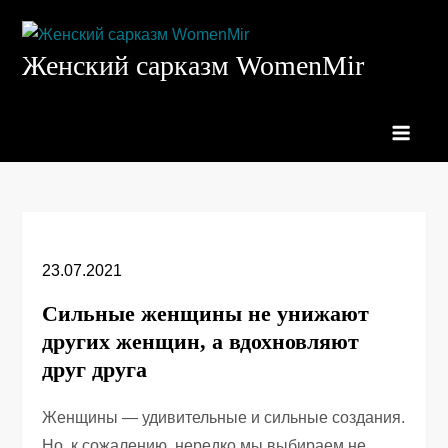
Перейти
к
Женский сарказм WomenMir
содержимому
23.07.2021
Сильные женщины не унижают
других женщин, а вдохновляют
друг друга
Женщины — удивительные и сильные создания.
Но, к сожалению, нередко мы выбираем не