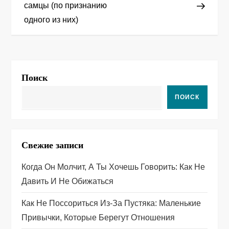
самцы (по признанию
и
одного из них)
г
а
Поиск
ц
ПОИСК
и
я
Свежие записи
п
Когда Он Молчит, А Ты Хочешь Говорить: Как Не
о
Давить И Не Обижаться
з
Как Не Поссориться Из‑за Пустяка: Маленькие
а
Привычки, Которые Берегут Отношения