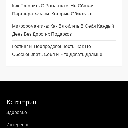
п
Как Говорить О Романтике, Не Обижая
Партнёра: Фразы, Которые Сближают
и
Микроромантика: Как Влюблять В Себя Каждый
с
День Без Дорогих Подарков
я
Гостинг И Неопределённость: Как Не
Обесценивать Себя И Что Делать Дальше
м
Категории
Здоровье
Интересно