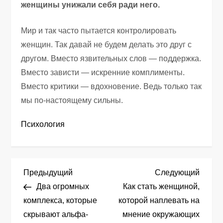
женщины унижали себя ради него.
Мир и так часто пытается контролировать
женщин. Так давай не будем делать это друг с
другом. Вместо язвительных слов — поддержка.
Вместо зависти — искренние комплименты.
Вместо критики — вдохновение. Ведь только так
мы по-настоящему сильны.
Психология
Н
Предыдущая
След
Предыдущий
Следующий
запись
запис
Два огромных
Как стать женщиной,
а
комплекса, которые
которой наплевать на
скрывают альфа-
мнение окружающих
в