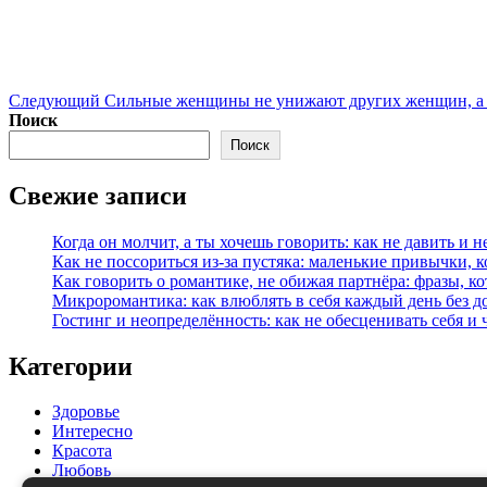
Следующий
Сильные женщины не унижают других женщин, а 
Поиск
Поиск
Свежие записи
Когда он молчит, а ты хочешь говорить: как не давить и н
Как не поссориться из‑за пустяка: маленькие привычки, 
Как говорить о романтике, не обижая партнёра: фразы, 
Микроромантика: как влюблять в себя каждый день без д
Гостинг и неопределённость: как не обесценивать себя и 
Категории
Здоровье
Интересно
Красота
Любовь