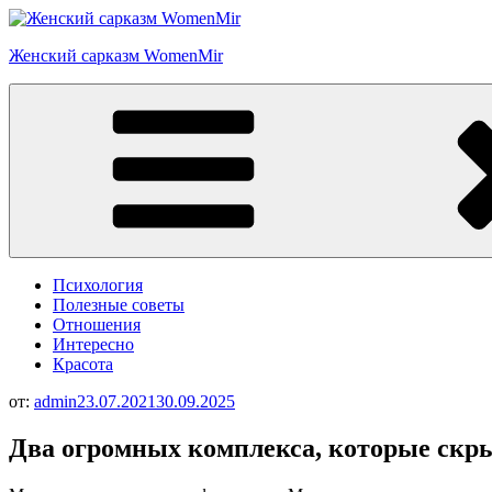
Перейти
к
Женский сарказм WomenMir
содержимому
Психология
Полезные советы
Отношения
Интересно
Красота
от:
admin
23.07.2021
30.09.2025
Два огромных комплекса, которые скры