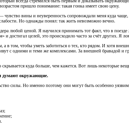
 который всегда стремился быть первым и доказывать окружающим
 возрастом пришло понимание: такая гонка имеет свою цену.
— чувство вины и неуверенность сопровождали меня куда чаще, ч
лабости. Но однажды понял: так жить невозможно вечно.
идера любой ценой. Я научился принимать тот факт, что в поезде 
» и достигал целей, это происходило часто за счёт других. Я ло
 а в том, чтобы уметь заботиться о тех, кто рядом. И хотя внеш
вут с одними и теми же комплексами. За внешней бравадой и г
ю скрывается куда больше, чем кажется. Вот лишь некоторые вещи
ем думают окружающие.
тво силы. Но именно поэтому они могут быть особенно уязвимы,
аз;
жение;
.