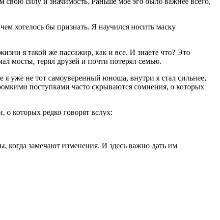
 свою силу и значимость. Раньше моё эго было важнее всего,
ем хотелось бы признать. Я научился носить маску
жизни я такой же пассажир, как и все. И знаете что? Это
мал мосты, терял друзей и почти потерял семью.
не я уже не тот самоуверенный юноша, внутри я стал сильнее,
ромкими поступками часто скрываются сомнения, о которых
, о которых редко говорят вслух:
 когда замечают изменения. И здесь важно дать им