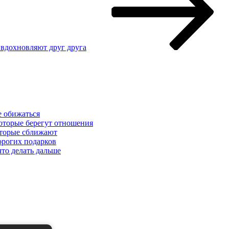
вдохновляют друг друга
е обижаться
которые берегут отношения
которые сближают
орогих подарков
что делать дальше