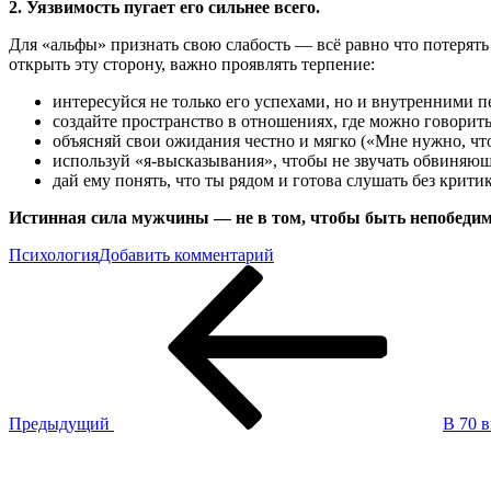
2. Уязвимость пугает его сильнее всего.
Для «альфы» признать свою слабость — всё равно что потерять
открыть эту сторону, важно проявлять терпение:
интересуйся не только его успехами, но и внутренними 
создайте пространство в отношениях, где можно говорить
объясняй свои ожидания честно и мягко («Мне нужно, чт
используй «я-высказывания», чтобы не звучать обвиняющ
дай ему понять, что ты рядом и готова слушать без крити
Истинная сила мужчины — не в том, чтобы быть непобедимы
к
Психология
Добавить комментарий
Навигация
Предыдущая
Два
запись
огромных
по
комплекса,
записям
которые
скрывают
альфа-
самцы
(по
Предыдущий
В 70 
признанию
Следующая
одного
запись
из
них)