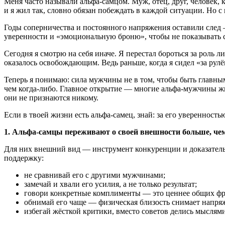
Меня часто называли альфа-самцом. Муж, отец, друг, человек,
и я жил так, словно обязан побеждать в каждой ситуации. Но с
Годы соперничества и постоянного напряжения оставили след 
уверенности и «эмоциональную броню», чтобы не показывать с
Сегодня я смотрю на себя иначе. Я перестал бороться за роль л
оказалось освобождающим. Ведь раньше, когда я сидел «за рулём
Теперь я понимаю: сила мужчины не в том, чтобы быть главным,
чем когда-либо. Главное открытие — многие альфа-мужчины жи
они не признаются никому.
Если в твоей жизни есть альфа-самец, знай: за его уверенность
1. Альфа-самцы переживают о своей внешности больше, ч
Для них внешний вид — инструмент конкуренции и доказательс
поддержку:
не сравнивай его с другими мужчинами;
замечай и хвали его усилия, а не только результат;
говори конкретные комплименты — это ценнее общих фр
обнимай его чаще — физическая близость снимает напря
избегай жёсткой критики, вместо советов делись мыслями