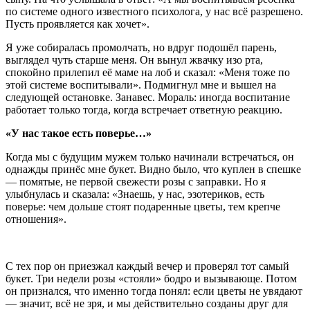
по системе одного известного психолога, у нас всё разрешено.
Пусть проявляется как хочет».
Я уже собиралась промолчать, но вдруг подошёл парень,
выглядел чуть старше меня. Он вынул жвачку изо рта,
спокойно прилепил её маме на лоб и сказал: «Меня тоже по
этой системе воспитывали». Подмигнул мне и вышел на
следующей остановке. Занавес. Мораль: иногда воспитание
работает только тогда, когда встречает ответную реакцию.
«У нас такое есть поверье…»
Когда мы с будущим мужем только начинали встречаться, он
однажды принёс мне букет. Видно было, что куплен в спешке
— помятые, не первой свежести розы с заправки. Но я
улыбнулась и сказала: «Знаешь, у нас, эзотериков, есть
поверье: чем дольше стоят подаренные цветы, тем крепче
отношения».
С тех пор он приезжал каждый вечер и проверял тот самый
букет. Три недели розы «стояли» бодро и вызывающе. Потом
он признался, что именно тогда понял: если цветы не увядают
— значит, всё не зря, и мы действительно созданы друг для