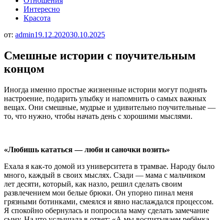
Отношения
Интересно
Красота
от:
admin
19.12.2020
30.10.2025
Смешные истории с поучительным
концом
Иногда именно простые жизненные истории могут поднять
настроение, подарить улыбку и напомнить о самых важных
вещах. Они смешные, мудрые и удивительно поучительные —
то, что нужно, чтобы начать день с хорошими мыслями.
«Любишь кататься — люби и саночки возить»
Ехала я как-то домой из университета в трамвае. Народу было
много, каждый в своих мыслях. Сзади — мама с мальчиком
лет десяти, который, как назло, решил сделать своим
развлечением мои белые брюки. Он упорно пинал меня
грязными ботинками, смеялся и явно наслаждался процессом.
Я спокойно обернулась и попросила маму сделать замечание
сыну. На что услышала в ответ: «А мы воспитываем ребёнка