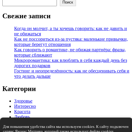
Поиск
Свежие записи
Когда он молчит, а ты хочешь говорить: как не давить и
не обижаться
Как не поссориться из‑за пустяка: маленькие привычки,
которые берегут отношения
Как говорить о романтике, не обижая партнёра: фразы,
которые сближают
Микроромантика: как влюблять в себя каждый день без
дорогих подарков
Гостинг и неопределённость: как не обесценивать себя и
что делать дальше
Категории
Здоровье
Интересно
Красота
Любовь
Мода и стиль
Для повышения удобства сайта мы используем cookies. К сайту подключен
Отношения
сервис Яндекс.Метрика, который также использует файлы cookies.