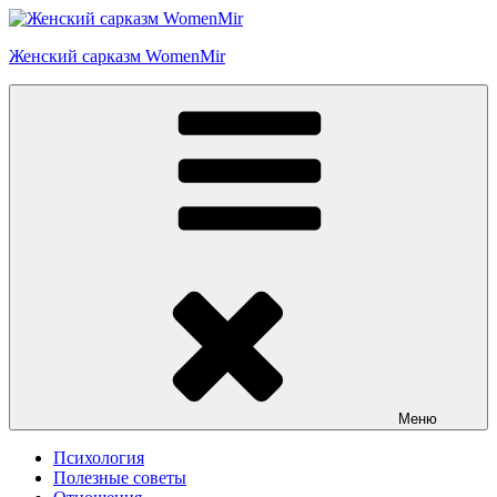
Перейти
к
Женский сарказм WomenMir
содержимому
Меню
Психология
Полезные советы