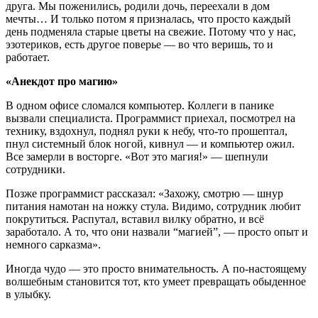
друга. Мы поженились, родили дочь, переехали в дом
мечты… И только потом я призналась, что просто каждый
день подменяла старые цветы на свежие. Потому что у нас,
эзотериков, есть другое поверье — во что веришь, то и
работает.
«Анекдот про магию»
В одном офисе сломался компьютер. Коллеги в панике
вызвали специалиста. Программист приехал, посмотрел на
технику, вздохнул, поднял руки к небу, что-то прошептал,
пнул системный блок ногой, кивнул — и компьютер ожил.
Все замерли в восторге. «Вот это магия!» — шепнули
сотрудники.
Позже программист рассказал: «Захожу, смотрю — шнур
питания намотан на ножку стула. Видимо, сотрудник любит
покрутиться. Распутал, вставил вилку обратно, и всё
заработало. А то, что они назвали “магией”, — просто опыт и
немного сарказма».
Иногда чудо — это просто внимательность. А по-настоящему
волшебным становится тот, кто умеет превращать обыденное
в улыбку.