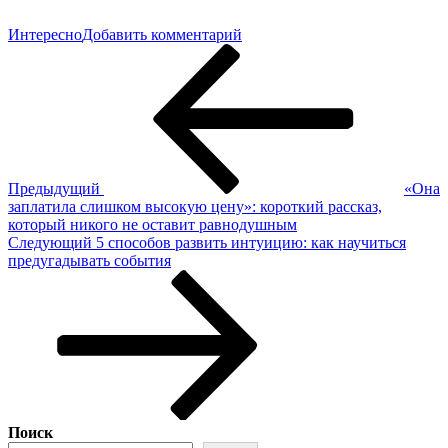
к
Интересно
Добавить комментарий
Навигация
Предыдущая
Смешные
запись
истории
по
с
записям
поучительным
концом
Предыдущий
«Она
заплатила слишком высокую цену»: короткий рассказ,
который никого не оставит равнодушным
Следующая
Следующий
5 способов развить интуицию: как научиться
запись
предугадывать события
Поиск