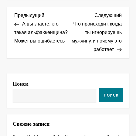
Н
Предыдущая
След
Предыдущий
Следующий
запись
запис
А вы знаете, кто
Что происходит, когда
а
такая альфа-женщина?
ты игнорируешь
Может вы ошибаетесь
мужчину, и почему это
в
работает
и
г
а
Поиск
ц
ПОИСК
и
я
Свежие записи