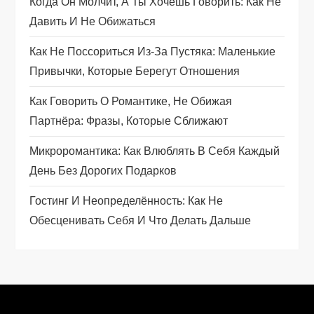
п
Когда Он Молчит, А Ты Хочешь Говорить: Как Не
Давить И Не Обижаться
о
Как Не Поссориться Из‑за Пустяка: Маленькие
з
Привычки, Которые Берегут Отношения
а
Как Говорить О Романтике, Не Обижая
п
Партнёра: Фразы, Которые Сближают
Микроромантика: Как Влюблять В Себя Каждый
и
День Без Дорогих Подарков
с
Гостинг И Неопределённость: Как Не
я
Обесценивать Себя И Что Делать Дальше
м