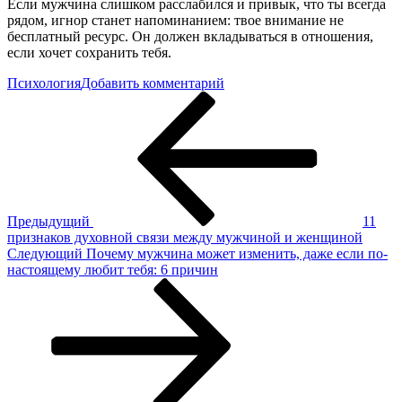
Если мужчина слишком расслабился и привык, что ты всегда
рядом, игнор станет напоминанием: твое внимание не
бесплатный ресурс. Он должен вкладываться в отношения,
если хочет сохранить тебя.
к
Психология
Добавить комментарий
Навигация
Предыдущая
Что
запись
происходит,
по
когда
записям
ты
игнорируешь
мужчину,
и
почему
Предыдущий
11
это
признаков духовной связи между мужчиной и женщиной
работает
Следующая
Следующий
Почему мужчина может изменить, даже если по-
запись
настоящему любит тебя: 6 причин