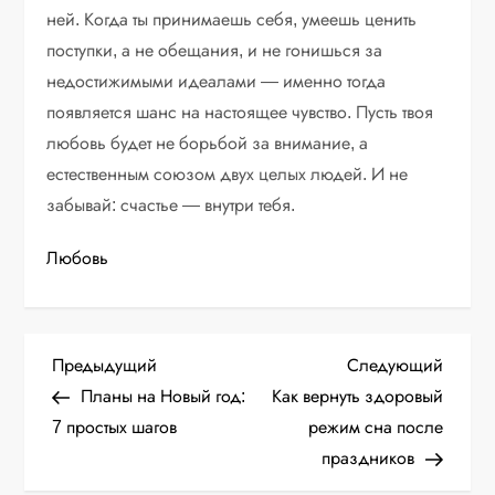
ней. Когда ты принимаешь себя, умеешь ценить
поступки, а не обещания, и не гонишься за
недостижимыми идеалами — именно тогда
появляется шанс на настоящее чувство. Пусть твоя
любовь будет не борьбой за внимание, а
естественным союзом двух целых людей. И не
забывай: счастье — внутри тебя.
Любовь
Н
Предыдущая
Следу
Предыдущий
Следующий
запись
запис
Планы на Новый год:
Как вернуть здоровый
а
7 простых шагов
режим сна после
праздников
в