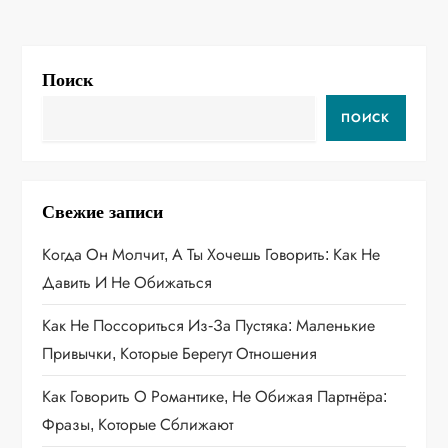
и
г
Поиск
а
ПОИСК
ц
и
Свежие записи
я
Когда Он Молчит, А Ты Хочешь Говорить: Как Не
п
Давить И Не Обижаться
о
Как Не Поссориться Из‑за Пустяка: Маленькие
Привычки, Которые Берегут Отношения
з
Как Говорить О Романтике, Не Обижая Партнёра:
а
Фразы, Которые Сближают