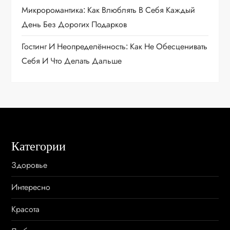
п
Микроромантика: Как Влюблять В Себя Каждый
День Без Дорогих Подарков
и
Гостинг И Неопределённость: Как Не Обесценивать
с
Себя И Что Делать Дальше
я
м
Категории
Здоровье
Интересно
Красота