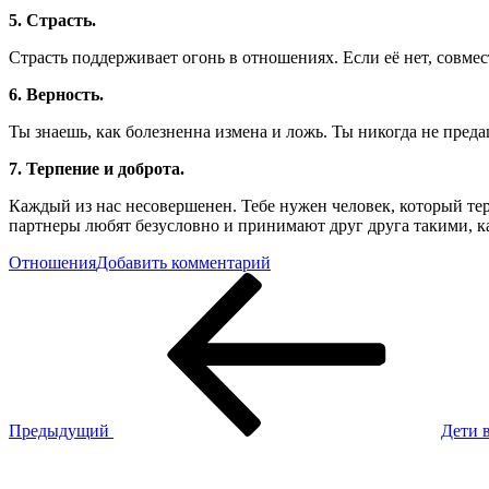
5. Страсть.
Страсть поддерживает огонь в отношениях. Если её нет, совмес
6. Верность.
Ты знаешь, как болезненна измена и ложь. Ты никогда не пред
7. Терпение и доброта.
Каждый из нас несовершенен. Тебе нужен человек, который тер
партнеры любят безусловно и принимают друг друга такими, к
к
Отношения
Добавить комментарий
Навигация
Предыдущая
7
запись
вещей
по
в
записям
отношениях,
которые
должна
требовать
женщина,
Предыдущий
Дети в
знающая
Следующая
себе
запись
цену