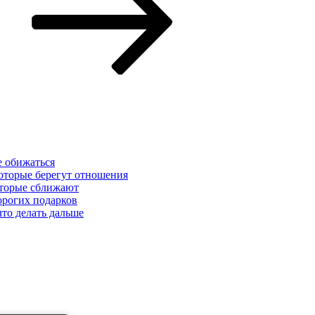
е обижаться
которые берегут отношения
которые сближают
орогих подарков
что делать дальше