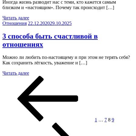
Иногда жизнь разводит нас с теми, кто кажется самым
близким и «настоящим». Почему так происходит […]
Читать далее
Отношения
22.12.2020
29.10.2025
3 способа быть счастливой в
отношениях
Можно ли любить по-настоящему и при этом не терять себя?
Как сохранить лёгкость, уважение и […]
Читать далее
Пагинация
Предыдущая
Страница
Страница
Страница
Страница
Следующа
страница
страница
записей
1
…
7
8
9