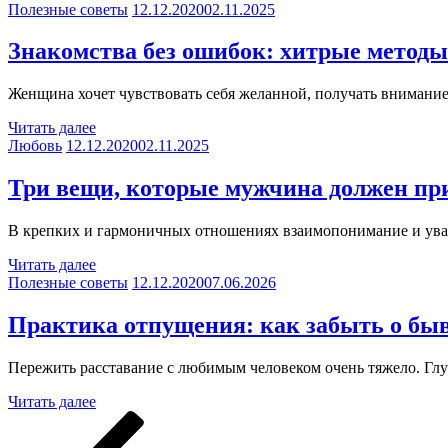
Полезные советы
12.12.2020
02.11.2025
Знакомства без ошибок: хитрые метод
Женщина хочет чувствовать себя желанной, получать внимание
Читать далее
Любовь
12.12.2020
02.11.2025
Три вещи, которые мужчина должен при
В крепких и гармоничных отношениях взаимопонимание и ува
Читать далее
Полезные советы
12.12.2020
07.06.2026
Практика отпущения: как забыть о б
Пережить расставание с любимым человеком очень тяжело. Глуб
Читать далее
Пагинация
Предыдущая
Страница
Страница
Страница
Страниц
Стран
Сл
страница
стр