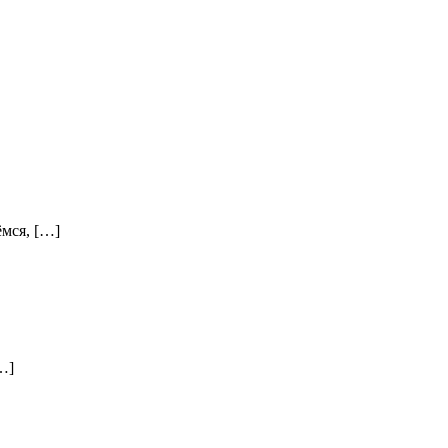
мся, […]
…]